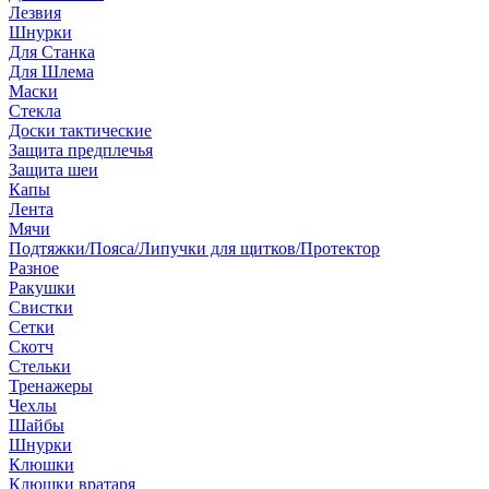
Лезвия
Шнурки
Для Станка
Для Шлема
Маски
Стекла
Доски тактические
Защита предплечья
Защита шеи
Капы
Лента
Мячи
Подтяжки/Пояса/Липучки для щитков/Протектор
Разное
Ракушки
Свистки
Сетки
Скотч
Стельки
Тренажеры
Чехлы
Шайбы
Шнурки
Клюшки
Клюшки вратаря