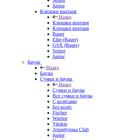
Senior
Junior
Клюшки вратаря
Назад
Клюшки вратаря
Клюшки вратаря
Bauer
Elite (Bauer)
GSX (Bauer)
Senior
Junior
Баулы
Назад
Баулы
Сумки и баулы
Назад
Сумки и баулы
Все сумки и баулы
С колёсами
Без колёс
Fischer
Warrior
Vitokin
Атрибутика Club
Junior