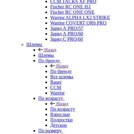
CCM TACKS XF PRO
Fischer RC ONE IS1
Fischer RC ONE ONE
Warrior ALPHA LX2 STRIKE
Warrior COVERT QR6 PRO
Заряд А PRO/57
Заряд А PRO/60
Заряд С PRO/60
Шлемы
Назад
Шлемы
По бренду
Назад
По бренду
Все шлемы
Bauer
CCM
Warrior
По возрасту
Назад
По возрасту
Взрослые
Подростки
Детские
По размеру