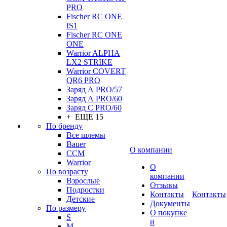
PRO
Fischer RC ONE
IS1
Fischer RC ONE
ONE
Warrior ALPHA
LX2 STRIKE
Warrior COVERT
QR6 PRO
Заряд А PRO/57
Заряд А PRO/60
Заряд С PRO/60
+ ЕЩЕ 15
По бренду
Все шлемы
Bauer
О компании
CCM
Warrior
О
По возрасту
компании
Взрослые
Отзывы
Подростки
Контакты
Контакты
Детские
Документы
По размеру
О покупке
S
и
M