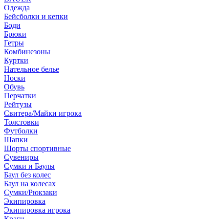
Одежда
Бейсболки и кепки
Боди
Брюки
Гетры
Комбинезоны
Куртки
Нательное белье
Носки
Обувь
Перчатки
Рейтузы
Свитера/Майки игрока
Толстовки
Футболки
Шапки
Шорты спортивные
Сувениры
Сумки и Баулы
Баул без колес
Баул на колесах
Сумки/Рюкзаки
Экипировка
Экипировка игрока
Краги