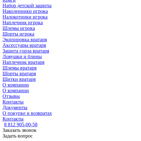
Набор детской защиты
Наколенники игрока
Налокотники игрока
Наплечник игрока
Шлемы игрока
Шорты игрока
Экипировка вратаря
Аксессуары вратаря
Защита горла вратаря
Ловушки и блины
Наплечник вратаря
Шлемы вратаря
Шорты вратаря
Щитки вратаря
О компании
О компании
Отзывы
Контакты
Документы
О покупке и возвратах
Контакты
8 812 905-00-58
Заказать звонок
Задать вопрос