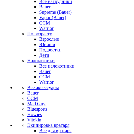
Все нагрудники
Bauer
Supreme (Bauer)
Vapor (Bauer)
CCM
Warrior
По возрасту
Взрослые
Юноши
Подростки
Дети
Налокотники
Все налокотники
Bauer
CCM
Warrior
Все аксессуары
Bauer
CCM
Mad Guy
Bluesports
Howies
Vitokin
Экипировка вратаря
Все для вратаря