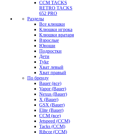
CCM TACKS
RETRO TACKS
652 PRO
Разделы
Все клюшки
Клюшки игрока
Клюшки вратаря
Взрослые
Юноши
Подростки
Дети
Tyke
Хват левый
Хват правый
По бренду
Bauer (все)
Vapor (Bauer)
Nexus (Bauer)
X (Bauer)
GSX (Bauer)
Elite (Bauer)
CCM (все)
Jetspeed (CCM)
Tacks (CCM)
Ribcor (CCM)