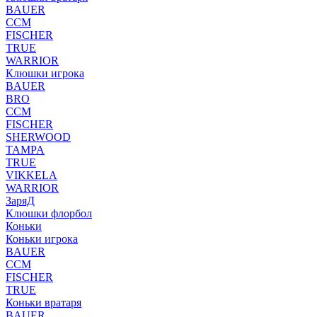
BAUER
CCM
FISCHER
TRUE
WARRIOR
Клюшки игрока
BAUER
BRO
CCM
FISCHER
SHERWOOD
TAMPA
TRUE
VIKKELA
WARRIOR
ЗаряД
Клюшки флорбол
Коньки
Коньки игрока
BAUER
CCM
FISCHER
TRUE
Коньки вратаря
BAUER