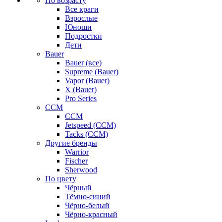
По возрасту
Все краги
Взрослые
Юноши
Подростки
Дети
Bauer
Bauer (все)
Supreme (Bauer)
Vapor (Bauer)
X (Bauer)
Pro Series
CCM
CCM
Jetspeed (CCM)
Tacks (CCM)
Другие бренды
Warrior
Fischer
Sherwood
По цвету
Чёрный
Тёмно-синий
Чёрно-белый
Чёрно-красный