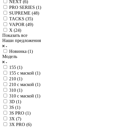
NEXT (
6
)
PRO SERIES (
1
)
SUPREME (
48
)
TACKS (
35
)
VAPOR (
49
)
X (
24
)
Показать все
Наши предложения
Новинка (
1
)
Модель
155 (
1
)
155 с маской (
1
)
210 (
1
)
210 с маской (
1
)
310 (
1
)
310 с маской (
1
)
3D (
1
)
3S (
1
)
3S PRO (
1
)
3X (
7
)
3X PRO (
6
)