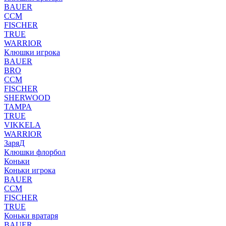
BAUER
CCM
FISCHER
TRUE
WARRIOR
Клюшки игрока
BAUER
BRO
CCM
FISCHER
SHERWOOD
TAMPA
TRUE
VIKKELA
WARRIOR
ЗаряД
Клюшки флорбол
Коньки
Коньки игрока
BAUER
CCM
FISCHER
TRUE
Коньки вратаря
BAUER