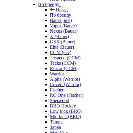
По бренду
Назад
По бренду
Bauer (все)
Vapor (Bauer)
Nexus (Bauer)
X (Bauer)
GSX (Bauer)
Elite (Bauer)
CCM (все)
Jetspeed (CCM)
Tacks (CCM)
Ribcor (CCM)
Warrior
Alpha (Warrior)
Covert (Warrior)
Fischer
RC One (Fischer)
Sherwood
BRO Hockey
Low kick (BRO)
Mid kick (BRO)
Tampa
Заряд
Mad Guy