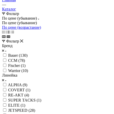
—
Каталог
Фильтр
По цене (убывание)
По цене (убывание)
По цене (возрастание)
Фильтр
Бренд
Bauer (
130
)
CCM (
78
)
Fischer (
1
)
Warrior (
10
)
Линейка
ALPHA (
9
)
COVERT (
1
)
RE-AKT (
4
)
SUPER TACKS (
1
)
ELITE (
1
)
JETSPEED (
28
)