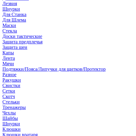
Лезвия
Шнурки
Для Станка
Для Шлема
Маски
Стекла
Доски тактические
Защита предплечья
Защита шеи
Капы
Лента
Мячи
Подтяжки/Пояса/Липучки для щитков/Протектор
Разное
Ракушки
Свистки
Сетки
Скотч
Стельки
Тренажеры
Чехлы
Шайбы
Шнурки
Клюшки
Клюшки вратаря