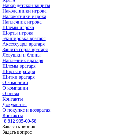
Набор детской защиты
Наколенники игрока
Налокотники игрока
Наплечник игрока
Шлемы игрока
Шорты игрока
Экипировка вратаря
Аксессуары вратаря
Защита горла вратаря
Ловушки и блины
Наплечник вратаря
Шлемы вратаря
Шорты вратаря
Щитки вратаря
О компании
О компании
Отзывы
Контакты
Документы
О покупке и возвратах
Контакты
8 812 905-00-58
Заказать звонок
Задать вопрос