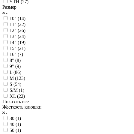
YTH (
27
)
Размер
10" (
14
)
11" (
22
)
12" (
26
)
13" (
24
)
14" (
19
)
15" (
21
)
16" (
7
)
8" (
8
)
9" (
9
)
L (
86
)
M (
123
)
S (
54
)
S/M (
1
)
XL (
22
)
Показать все
Жесткость клюшки
30 (
1
)
40 (
1
)
50 (
1
)