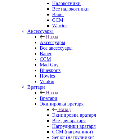
Налокотники
Все налокотники
Bauer
CCM
Warrior
Аксессуары
Назад
Аксессуары
Все аксессуары
Bauer
CCM
Mad Guy
Bluesports
Howies
Vitokin
Вратари
Назад
Вратари
Экипировка вратаря
Назад
Экипировка вратаря
Все для вратаря
Нагрудники вратаря
CCM (нагрудники)
Senior (нагрудники)