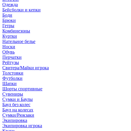
Одежда
Бейсболки и кепки
Боди
Брюки
Гетры
Комбинезоны
Куртки
Нательное белье
Носки
Обувь
Перчатки
Рейтузы
Свитера/Майки игрока
Толстовки
Футболки
Шапки
Шорты спортивные
Сувениры
Сумки и Баулы
Баул без колес
Баул на колесах
Сумки/Рюкзаки
Экипировка
Экипировка игрока
Краги