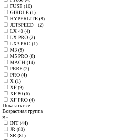
FUSE (
10
)
GIRDLE (
1
)
HYPERLITE (
8
)
JETSPEED+ (
2
)
LX 40 (
4
)
LX PRO (
2
)
LX3 PRO (
1
)
M3 (
8
)
M5 PRO (
8
)
MACH (
14
)
PERF (
2
)
PRO (
4
)
X (
1
)
XF (
9
)
XF 80 (
6
)
XF PRO (
4
)
Показать все
Возрастная группа
INT (
44
)
JR (
80
)
SR (
81
)