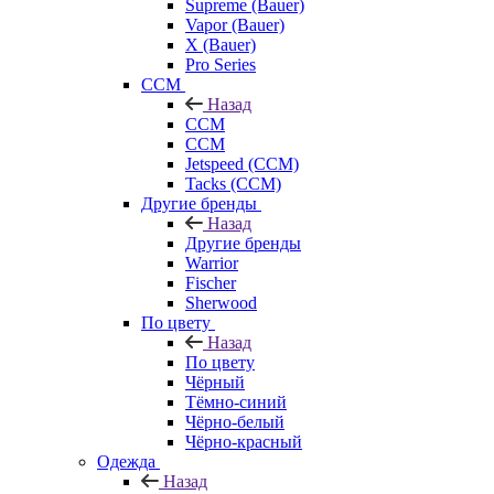
Supreme (Bauer)
Vapor (Bauer)
X (Bauer)
Pro Series
CCM
Назад
CCM
CCM
Jetspeed (CCM)
Tacks (CCM)
Другие бренды
Назад
Другие бренды
Warrior
Fischer
Sherwood
По цвету
Назад
По цвету
Чёрный
Тёмно-синий
Чёрно-белый
Чёрно-красный
Одежда
Назад