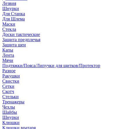
Лезвия
Шнурки
Для Станка
Для Шлема
Маски
Стекла
Доски тактические
Защита предплечья
Защита шеи
Капы
Лента
Мячи
Подтяжки/Пояса/Липучки для щитков/Протектор
Разное
Ракушки
Свистки
Сетки
Скотч
Стельки
Тренажеры
Чехлы
Шайбы
Шнурки
Клюшки
Клюшки вратаря