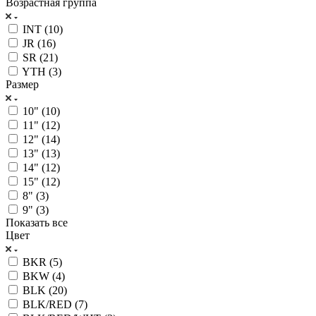
Возрастная группа
INT (
10
)
JR (
16
)
SR (
21
)
YTH (
3
)
Размер
10" (
10
)
11" (
12
)
12" (
14
)
13" (
13
)
14" (
12
)
15" (
12
)
8" (
3
)
9" (
3
)
Показать все
Цвет
BKR (
5
)
BKW (
4
)
BLK (
20
)
BLK/RED (
7
)