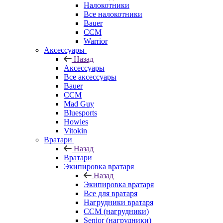
Налокотники
Все налокотники
Bauer
CCM
Warrior
Аксессуары
Назад
Аксессуары
Все аксессуары
Bauer
CCM
Mad Guy
Bluesports
Howies
Vitokin
Вратари
Назад
Вратари
Экипировка вратаря
Назад
Экипировка вратаря
Все для вратаря
Нагрудники вратаря
CCM (нагрудники)
Senior (нагрудники)