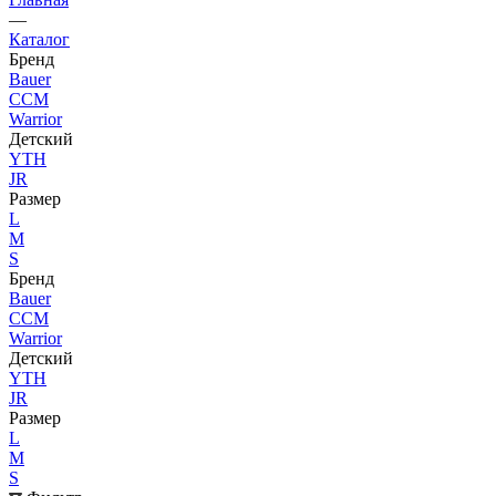
—
Каталог
Бренд
Bauer
CCM
Warrior
Детский
YTH
JR
Размер
L
M
S
Бренд
Bauer
CCM
Warrior
Детский
YTH
JR
Размер
L
M
S