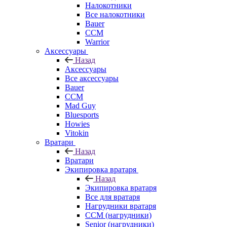
Налокотники
Все налокотники
Bauer
CCM
Warrior
Аксессуары
Назад
Аксессуары
Все аксессуары
Bauer
CCM
Mad Guy
Bluesports
Howies
Vitokin
Вратари
Назад
Вратари
Экипировка вратаря
Назад
Экипировка вратаря
Все для вратаря
Нагрудники вратаря
CCM (нагрудники)
Senior (нагрудники)