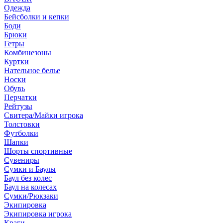
Одежда
Бейсболки и кепки
Боди
Брюки
Гетры
Комбинезоны
Куртки
Нательное белье
Носки
Обувь
Перчатки
Рейтузы
Свитера/Майки игрока
Толстовки
Футболки
Шапки
Шорты спортивные
Сувениры
Сумки и Баулы
Баул без колес
Баул на колесах
Сумки/Рюкзаки
Экипировка
Экипировка игрока
Краги