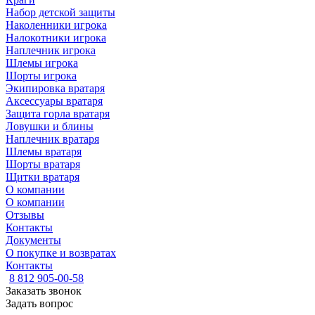
Набор детской защиты
Наколенники игрока
Налокотники игрока
Наплечник игрока
Шлемы игрока
Шорты игрока
Экипировка вратаря
Аксессуары вратаря
Защита горла вратаря
Ловушки и блины
Наплечник вратаря
Шлемы вратаря
Шорты вратаря
Щитки вратаря
О компании
О компании
Отзывы
Контакты
Документы
О покупке и возвратах
Контакты
8 812 905-00-58
Заказать звонок
Задать вопрос