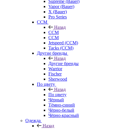
Supreme (Bauer)
Vapor (Bauer)
X (Bauer)
Pro Series
CCM
Назад
CCM
CCM
Jetspeed (CCM)
Tacks (CCM)
Другие бренды
Назад
Другие бренды
Warrior
Fischer
Sherwood
По цвету
Назад
По цвету
Чёрный
Тёмно-синий
Чёрно-белый
Чёрно-красный
Одежда
Назад