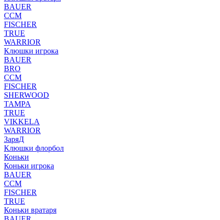
BAUER
CCM
FISCHER
TRUE
WARRIOR
Клюшки игрока
BAUER
BRO
CCM
FISCHER
SHERWOOD
TAMPA
TRUE
VIKKELA
WARRIOR
ЗаряД
Клюшки флорбол
Коньки
Коньки игрока
BAUER
CCM
FISCHER
TRUE
Коньки вратаря
BAUER