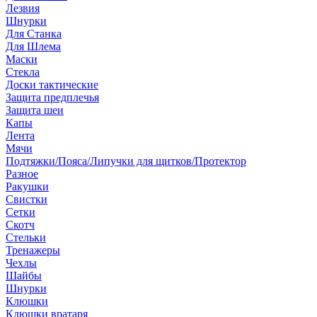
Лезвия
Шнурки
Для Станка
Для Шлема
Маски
Стекла
Доски тактические
Защита предплечья
Защита шеи
Капы
Лента
Мячи
Подтяжки/Пояса/Липучки для щитков/Протектор
Разное
Ракушки
Свистки
Сетки
Скотч
Стельки
Тренажеры
Чехлы
Шайбы
Шнурки
Клюшки
Клюшки вратаря