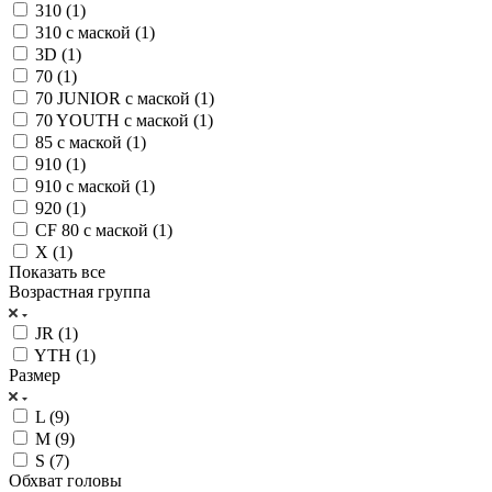
310 (
1
)
310 с маской (
1
)
3D (
1
)
70 (
1
)
70 JUNIOR с маской (
1
)
70 YOUTH с маской (
1
)
85 с маской (
1
)
910 (
1
)
910 с маской (
1
)
920 (
1
)
CF 80 с маской (
1
)
X (
1
)
Показать все
Возрастная группа
JR (
1
)
YTH (
1
)
Размер
L (
9
)
M (
9
)
S (
7
)
Обхват головы