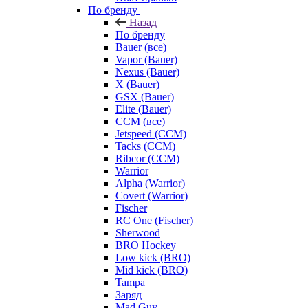
По бренду
Назад
По бренду
Bauer (все)
Vapor (Bauer)
Nexus (Bauer)
X (Bauer)
GSX (Bauer)
Elite (Bauer)
CCM (все)
Jetspeed (CCM)
Tacks (CCM)
Ribcor (CCM)
Warrior
Alpha (Warrior)
Covert (Warrior)
Fischer
RC One (Fischer)
Sherwood
BRO Hockey
Low kick (BRO)
Mid kick (BRO)
Tampa
Заряд
Mad Guy