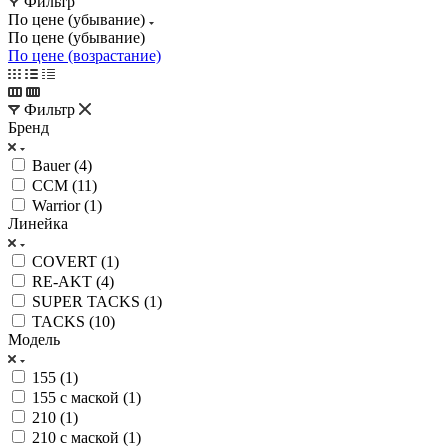
Фильтр
По цене (убывание)
По цене (убывание)
По цене (возрастание)
Фильтр
Бренд
Bauer (
4
)
CCM (
11
)
Warrior (
1
)
Линейка
COVERT (
1
)
RE-AKT (
4
)
SUPER TACKS (
1
)
TACKS (
10
)
Модель
155 (
1
)
155 с маской (
1
)
210 (
1
)
210 с маской (
1
)