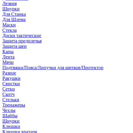
Лезвия
Шнурки
Для Станка
Для Шлема
Маски
Стекла
Доски тактические
Защита предплечья
Защита шеи
Капы
Лента
Мячи
Подтяжки/Пояса/Липучки для щитков/Протектор
Разное
Ракушки
Свистки
Сетки
Скотч
Стельки
Тренажеры
Чехлы
Шайбы
Шнурки
Клюшки
Клюшки вратаря