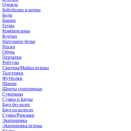
Одежда
Бейсболки и кепки
Боди
Брюки
Гетры
Комбинезоны
Куртки
Нательное белье
Носки
Обувь
Перчатки
Рейтузы
Свитера/Майки игрока
Толстовки
Футболки
Шапки
Шорты спортивные
Сувениры
Сумки и Баулы
Баул без колес
Баул на колесах
Сумки/Рюкзаки
Экипировка
Экипировка игрока
Краги