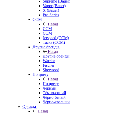
Supreme (Bauer)
Vapor (Bauer)
X (Bauer)
Pro Series
CCM
Назад
CCM
CCM
Jetspeed (CCM)
Tacks (CCM)
Другие бренды
Назад
Другие бренды
Warrior
Fischer
Sherwood
По цвету
Назад
По цвету
Чёрный
Тёмно-синий
Чёрно-белый
Чёрно-красный
Одежда
Назад