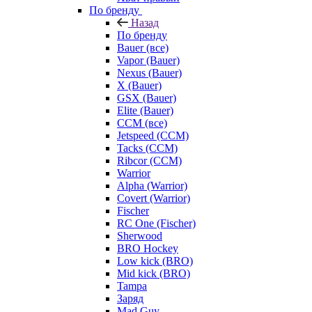
По бренду
Назад
По бренду
Bauer (все)
Vapor (Bauer)
Nexus (Bauer)
X (Bauer)
GSX (Bauer)
Elite (Bauer)
CCM (все)
Jetspeed (CCM)
Tacks (CCM)
Ribcor (CCM)
Warrior
Alpha (Warrior)
Covert (Warrior)
Fischer
RC One (Fischer)
Sherwood
BRO Hockey
Low kick (BRO)
Mid kick (BRO)
Tampa
Заряд
Mad Guy