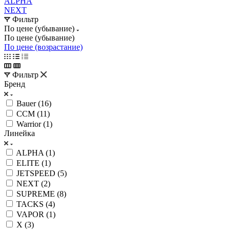
ALPHA
NEXT
Фильтр
По цене (убывание)
По цене (убывание)
По цене (возрастание)
Фильтр
Бренд
Bauer (
16
)
CCM (
11
)
Warrior (
1
)
Линейка
ALPHA (
1
)
ELITE (
1
)
JETSPEED (
5
)
NEXT (
2
)
SUPREME (
8
)
TACKS (
4
)
VAPOR (
1
)
X (
3
)