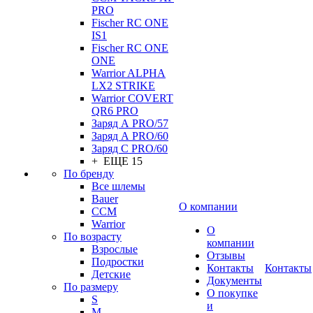
PRO
Fischer RC ONE
IS1
Fischer RC ONE
ONE
Warrior ALPHA
LX2 STRIKE
Warrior COVERT
QR6 PRO
Заряд А PRO/57
Заряд А PRO/60
Заряд С PRO/60
+ ЕЩЕ 15
По бренду
Все шлемы
Bauer
О компании
CCM
Warrior
О
По возрасту
компании
Взрослые
Отзывы
Подростки
Контакты
Контакты
Детские
Документы
По размеру
О покупке
S
и
M