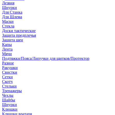
Лезвия
Шнурки
Для Станка
Для Шлема
Маски
Стекла
Доски тактические
Защита предплечья
Защита шеи
Капы
Лента
Мячи
Подтяжки/Пояса/Липучки для щитков/Протектор
Разное
Ракушки
Свистки
Сетки
Скотч
Стельки
Тренажеры
Чехлы
Шайбы
Шнурки
Клюшки
Клюшки вратаря