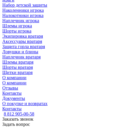
Набор детской защиты
Наколенники игрока
Налокотники игрока
Наплечник игрока
Шлемы игрока
Шорты игрока
Экипировка вратаря
Аксессуары вратаря
Защита горла вратаря
Ловушки и блины
Наплечник вратаря
Шлемы вратаря
Шорты вратаря
Щитки вратаря
О компании
О компании
Отзывы
Контакты
Документы
О покупке и возвратах
Контакты
8 812 905-00-58
Заказать звонок
Задать вопрос