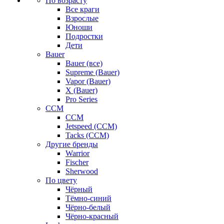
По возрасту
Все краги
Взрослые
Юноши
Подростки
Дети
Bauer
Bauer (все)
Supreme (Bauer)
Vapor (Bauer)
X (Bauer)
Pro Series
CCM
CCM
Jetspeed (CCM)
Tacks (CCM)
Другие бренды
Warrior
Fischer
Sherwood
По цвету
Чёрный
Тёмно-синий
Чёрно-белый
Чёрно-красный