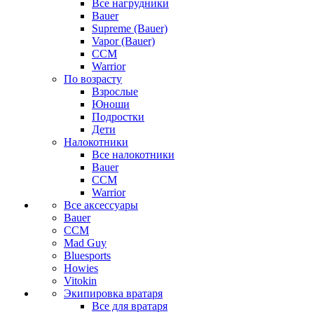
Все нагрудники
Bauer
Supreme (Bauer)
Vapor (Bauer)
CCM
Warrior
По возрасту
Взрослые
Юноши
Подростки
Дети
Налокотники
Все налокотники
Bauer
CCM
Warrior
Все аксессуары
Bauer
CCM
Mad Guy
Bluesports
Howies
Vitokin
Экипировка вратаря
Все для вратаря