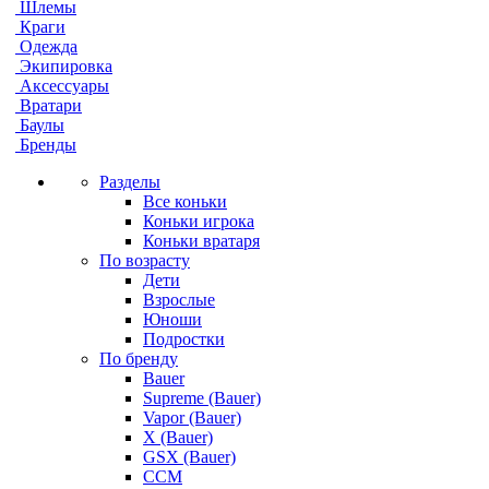
Шлемы
Краги
Одежда
Экипировка
Аксессуары
Вратари
Баулы
Бренды
Разделы
Все коньки
Коньки игрока
Коньки вратаря
По возрасту
Дети
Взрослые
Юноши
Подростки
По бренду
Bauer
Supreme (Bauer)
Vapor (Bauer)
X (Bauer)
GSX (Bauer)
CCM