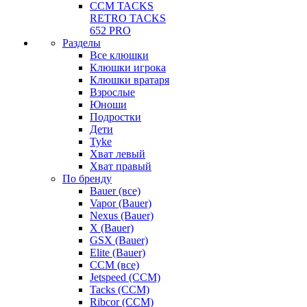
CCM TACKS
RETRO TACKS
652 PRO
Разделы
Все клюшки
Клюшки игрока
Клюшки вратаря
Взрослые
Юноши
Подростки
Дети
Tyke
Хват левый
Хват правый
По бренду
Bauer (все)
Vapor (Bauer)
Nexus (Bauer)
X (Bauer)
GSX (Bauer)
Elite (Bauer)
CCM (все)
Jetspeed (CCM)
Tacks (CCM)
Ribcor (CCM)