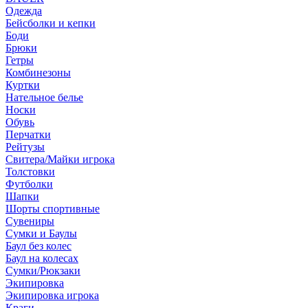
Одежда
Бейсболки и кепки
Боди
Брюки
Гетры
Комбинезоны
Куртки
Нательное белье
Носки
Обувь
Перчатки
Рейтузы
Свитера/Майки игрока
Толстовки
Футболки
Шапки
Шорты спортивные
Сувениры
Сумки и Баулы
Баул без колес
Баул на колесах
Сумки/Рюкзаки
Экипировка
Экипировка игрока
Краги