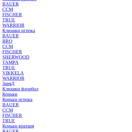
BAUER
CCM
FISCHER
TRUE
WARRIOR
Клюшки игрока
BAUER
BRO
CCM
FISCHER
SHERWOOD
TAMPA
TRUE
VIKKELA
WARRIOR
ЗаряД
Клюшки флорбол
Коньки
Коньки игрока
BAUER
CCM
FISCHER
TRUE
Коньки вратаря
BAUER