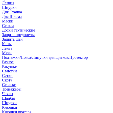
Лезвия
Шнурки
Для Станка
Для Шлема
Маски
Стекла
Доски тактические
Защита предплечья
Защита шеи
Капы
Лента
Мячи
Подтяжки/Пояса/Липучки для щитков/Протектор
Разное
Ракушки
Свистки
Сетки
Скотч
Стельки
Тренажеры
Чехлы
Шайбы
Шнурки
Клюшки
Клюшки вратаря