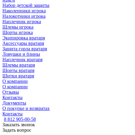
Набор детской защиты
Наколенники игрока
Налокотники игрока
Наплечник игрока
Шлемы игрока
Шорты игрока
Экипировка вратаря
Аксессуары вратаря
Защита горла вратаря
Ловушки и блины
Наплечник вратаря
Шлемы вратаря
Шорты вратаря
Щитки вратаря
О компании
О компании
Отзывы
Контакты
Документы
О покупке и возвратах
Контакты
8 812 905-00-58
Заказать звонок
Задать вопрос