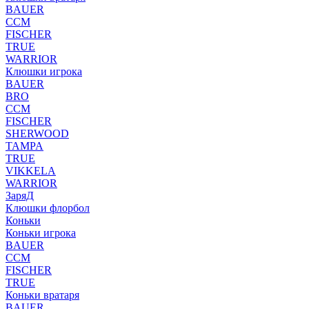
BAUER
CCM
FISCHER
TRUE
WARRIOR
Клюшки игрока
BAUER
BRO
CCM
FISCHER
SHERWOOD
TAMPA
TRUE
VIKKELA
WARRIOR
ЗаряД
Клюшки флорбол
Коньки
Коньки игрока
BAUER
CCM
FISCHER
TRUE
Коньки вратаря
BAUER