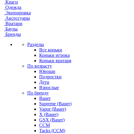
Краги
Одежда
Экипировка
Аксессуары
Вратари
Баулы
Бренды
Разделы
Все коньки
Коньки игрока
Коньки вратаря
По возрасту
Юноши
Подростки
Дети
Взрослые
По бренду
Bauer
Supreme (Bauer)
Vapor (Bauer)
X (Bauer)
GSX (Bauer)
CCM
Tacks (CCM)