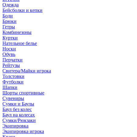
Одежда
Бейсболки и кепки
Боди
Брюки
Гетры
Комбинезоны
Куртки
Нательное белье
Носки
Обувь
Перчатки
Рейтузы
Свитера/Майки игрока
Толстовки
Футболки
Шапки
Шорты спортивные
Сувениры
Сумки и Баулы
Баул без колес
Баул на колесах
Сумки/Рюкзаки
Экипировка
Экипировка игрока
Краги