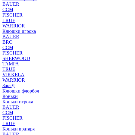
BAUER
CCM
FISCHER
TRUE
WARRIOR
Клюшки игрока
BAUER
BRO
CCM
FISCHER
SHERWOOD
TAMPA
TRUE
VIKKELA
WARRIOR
ЗаряД
Клюшки флорбол
Коньки
Коньки игрока
BAUER
CCM
FISCHER
TRUE
Коньки вратаря
BAUER