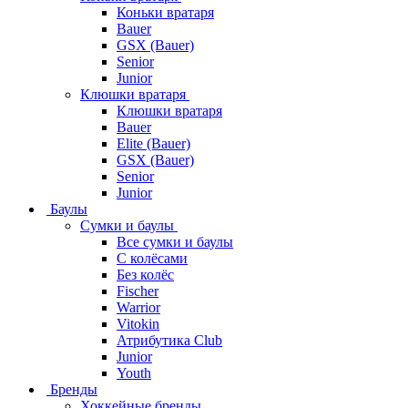
Коньки вратаря
Bauer
GSX (Bauer)
Senior
Junior
Клюшки вратаря
Клюшки вратаря
Bauer
Elite (Bauer)
GSX (Bauer)
Senior
Junior
Баулы
Сумки и баулы
Все сумки и баулы
С колёсами
Без колёс
Fischer
Warrior
Vitokin
Атрибутика Club
Junior
Youth
Бренды
Хоккейные бренды