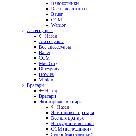
Налокотники
Все налокотники
Bauer
CCM
Warrior
Аксессуары
Назад
Аксессуары
Все аксессуары
Bauer
CCM
Mad Guy
Bluesports
Howies
Vitokin
Вратари
Назад
Вратари
Экипировка вратаря
Назад
Экипировка вратаря
Все для вратаря
Нагрудники вратаря
CCM (нагрудники)
Senior (нагрудники)