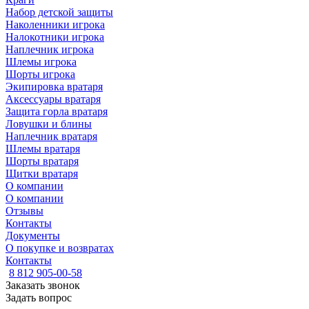
Набор детской защиты
Наколенники игрока
Налокотники игрока
Наплечник игрока
Шлемы игрока
Шорты игрока
Экипировка вратаря
Аксессуары вратаря
Защита горла вратаря
Ловушки и блины
Наплечник вратаря
Шлемы вратаря
Шорты вратаря
Щитки вратаря
О компании
О компании
Отзывы
Контакты
Документы
О покупке и возвратах
Контакты
8 812 905-00-58
Заказать звонок
Задать вопрос