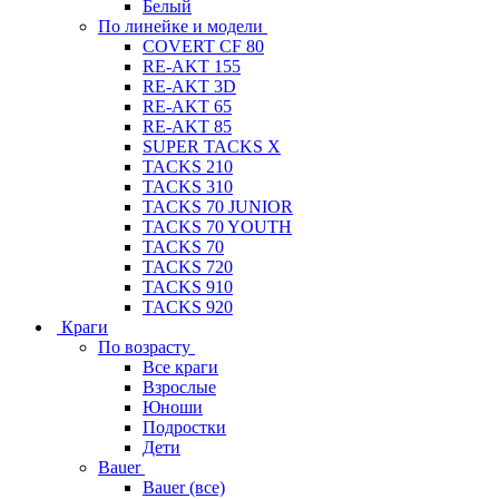
Белый
По линейке и модели
COVERT CF 80
RE-AKT 155
RE-AKT 3D
RE-AKT 65
RE-AKT 85
SUPER TACKS X
TACKS 210
TACKS 310
TACKS 70 JUNIOR
TACKS 70 YOUTH
TACKS 70
TACKS 720
TACKS 910
TACKS 920
Краги
По возрасту
Все краги
Взрослые
Юноши
Подростки
Дети
Bauer
Bauer (все)