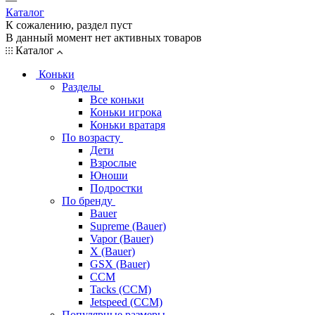
Каталог
К сожалению, раздел пуст
В данный момент нет активных товаров
Каталог
Коньки
Разделы
Все коньки
Коньки игрока
Коньки вратаря
По возрасту
Дети
Взрослые
Юноши
Подростки
По бренду
Bauer
Supreme (Bauer)
Vapor (Bauer)
X (Bauer)
GSX (Bauer)
CCM
Tacks (CCM)
Jetspeed (CCM)
Популярные размеры