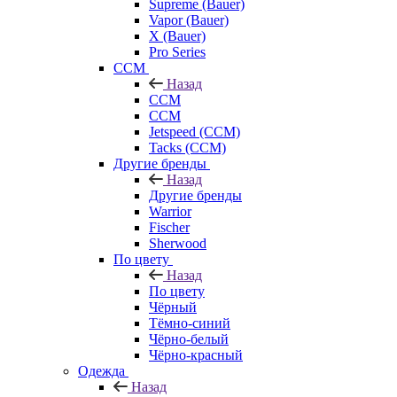
Supreme (Bauer)
Vapor (Bauer)
X (Bauer)
Pro Series
CCM
Назад
CCM
CCM
Jetspeed (CCM)
Tacks (CCM)
Другие бренды
Назад
Другие бренды
Warrior
Fischer
Sherwood
По цвету
Назад
По цвету
Чёрный
Тёмно-синий
Чёрно-белый
Чёрно-красный
Одежда
Назад