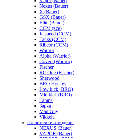
Vapor (Bauer)
Nexus (Bauer)
X (Bauer)
GSX (Bauer)
Elite (Bauer)
CCM (все)
Jetspeed (CCM)
Tacks (CCM)
Ribcor (CCM)
Warrior
Alpha (Warrior)
Covert (Warrior)
Fischer
RC One (Fischer)
Sherwood
BRO Hockey
Low kick (BRO)
Mid kick (BRO)
Tampa
Заряд
Mad Guy
Vikkela
По линейке и модели
NEXUS (Bauer)
VAPOR (Bauer)