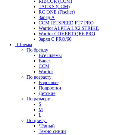
RIBCOR (CCM)
TACKS (CCM)
RC ONE (Fischer)
Заряд А
CCM JETSPEED FT7 PRO
Warrior ALPHA LX2 STRIKE
Warrior COVERT QR6 PRO
Заряд С PRO/60
Шлемы
По бренду
Все шлемы
Bauer
CCM
Warrior
По возрасту
Взрослые
Подростки
Детские
По размеру
S
M
L
По цвету
Чёрный
Темно-синий