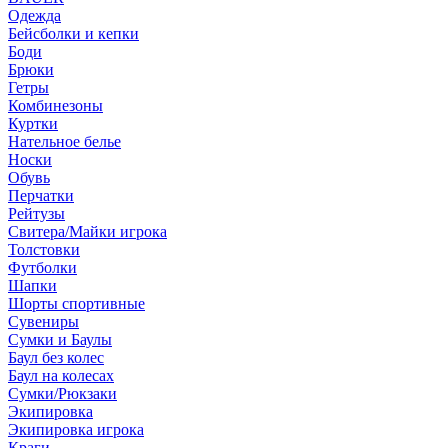
Одежда
Бейсболки и кепки
Боди
Брюки
Гетры
Комбинезоны
Куртки
Нательное белье
Носки
Обувь
Перчатки
Рейтузы
Свитера/Майки игрока
Толстовки
Футболки
Шапки
Шорты спортивные
Сувениры
Сумки и Баулы
Баул без колес
Баул на колесах
Сумки/Рюкзаки
Экипировка
Экипировка игрока
Краги