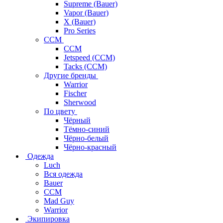
Supreme (Bauer)
Vapor (Bauer)
X (Bauer)
Pro Series
CCM
CCM
Jetspeed (CCM)
Tacks (CCM)
Другие бренды
Warrior
Fischer
Sherwood
По цвету
Чёрный
Тёмно-синий
Чёрно-белый
Чёрно-красный
Одежда
Luch
Вся одежда
Bauer
CCM
Mad Guy
Warrior
Экипировка