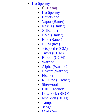
По бренду
Назад
По бренду
Bauer (все)
Vapor (Bauer)
Nexus (Bauer)
X (Bauer)
GSX (Bauer)
Elite (Bauer)
CCM (все)
Jetspeed (CCM)
Tacks (CCM)
Ribcor (CCM)
Warrior
Alpha (Warrior)
Covert (Warrior)
Fischer
RC One (Fischer)
Sherwood
BRO Hockey
Low kick (BRO)
Mid kick (BRO)
Tampa
Заряд
Mad Guy