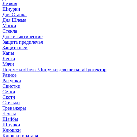
Лезвия
Шнурки
Для Станка
Для Шлема
Маски
Стекла
Доски тактические
Защита предплечья
Защита шеи
Капы
Лента
Мячи
Подтяжки/Пояса/Липучки для щитков/Протектор
Разное
Ракушки
Свистки
Сетки
Скотч
Стельки
Тренажеры
Чехлы
Шайбы
Шнурки
Клюшки
Клюшки вратаря