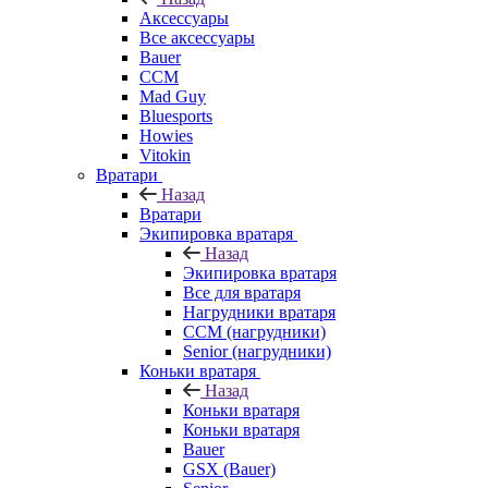
Аксессуары
Все аксессуары
Bauer
CCM
Mad Guy
Bluesports
Howies
Vitokin
Вратари
Назад
Вратари
Экипировка вратаря
Назад
Экипировка вратаря
Все для вратаря
Нагрудники вратаря
CCM (нагрудники)
Senior (нагрудники)
Коньки вратаря
Назад
Коньки вратаря
Коньки вратаря
Bauer
GSX (Bauer)