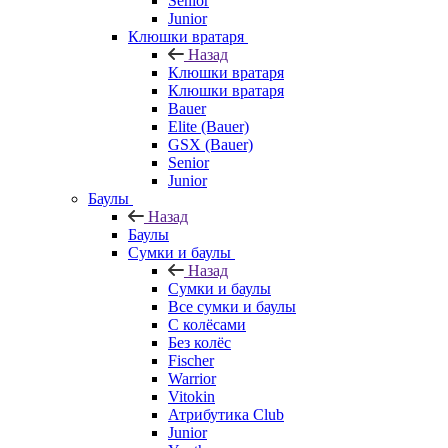
Senior
Junior
Клюшки вратаря
Назад
Клюшки вратаря
Клюшки вратаря
Bauer
Elite (Bauer)
GSX (Bauer)
Senior
Junior
Баулы
Назад
Баулы
Сумки и баулы
Назад
Сумки и баулы
Все сумки и баулы
С колёсами
Без колёс
Fischer
Warrior
Vitokin
Атрибутика Club
Junior