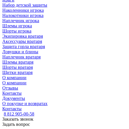
Набор детской защиты
Наколенники игрока
Налокотники игрока
Наплечник игрока
Шлемы игрока
Шорты игрока
Экипировка вратаря
Аксессуары вратаря
Защита горла вратаря
Ловушки и блины
Наплечник вратаря
Шлемы вратаря
Шорты вратаря
Щитки вратаря
О компании
О компании
Отзывы
Контакты
Документы
О покупке и возвратах
Контакты
8 812 905-00-58
Заказать звонок
Задать вопрос