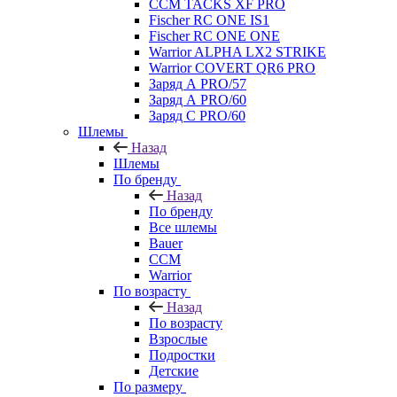
CCM TACKS XF PRO
Fischer RC ONE IS1
Fischer RC ONE ONE
Warrior ALPHA LX2 STRIKE
Warrior COVERT QR6 PRO
Заряд А PRO/57
Заряд А PRO/60
Заряд С PRO/60
Шлемы
Назад
Шлемы
По бренду
Назад
По бренду
Все шлемы
Bauer
CCM
Warrior
По возрасту
Назад
По возрасту
Взрослые
Подростки
Детские
По размеру