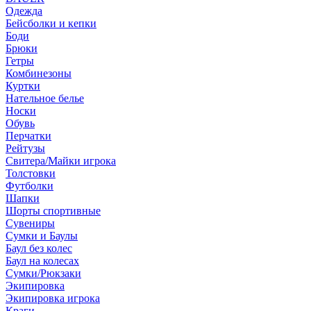
Одежда
Бейсболки и кепки
Боди
Брюки
Гетры
Комбинезоны
Куртки
Нательное белье
Носки
Обувь
Перчатки
Рейтузы
Свитера/Майки игрока
Толстовки
Футболки
Шапки
Шорты спортивные
Сувениры
Сумки и Баулы
Баул без колес
Баул на колесах
Сумки/Рюкзаки
Экипировка
Экипировка игрока
Краги