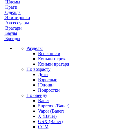
Шлемы
Краги
Одежда
Экипировка
Аксессуары
Вратари
Баулы
Бренды
Разделы
Все коньки
Коньки игрока
Коньки вратаря
По возрасту
Дети
Взрослые
Юноши
Подростки
По бренду
Bauer
Supreme (Bauer)
Vapor (Bauer)
X (Bauer)
GSX (Bauer)
CCM