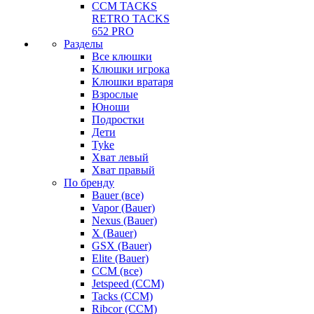
CCM TACKS
RETRO TACKS
652 PRO
Разделы
Все клюшки
Клюшки игрока
Клюшки вратаря
Взрослые
Юноши
Подростки
Дети
Tyke
Хват левый
Хват правый
По бренду
Bauer (все)
Vapor (Bauer)
Nexus (Bauer)
X (Bauer)
GSX (Bauer)
Elite (Bauer)
CCM (все)
Jetspeed (CCM)
Tacks (CCM)
Ribcor (CCM)