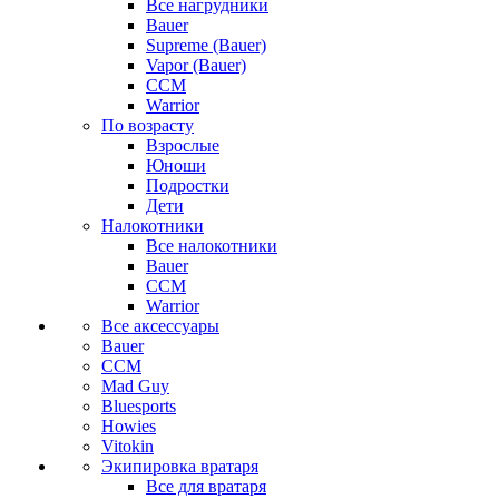
Все нагрудники
Bauer
Supreme (Bauer)
Vapor (Bauer)
CCM
Warrior
По возрасту
Взрослые
Юноши
Подростки
Дети
Налокотники
Все налокотники
Bauer
CCM
Warrior
Все аксессуары
Bauer
CCM
Mad Guy
Bluesports
Howies
Vitokin
Экипировка вратаря
Все для вратаря