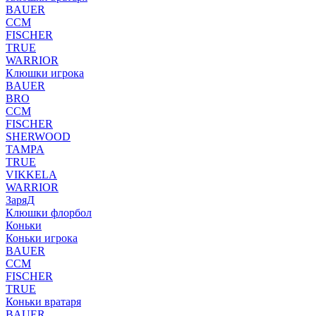
BAUER
CCM
FISCHER
TRUE
WARRIOR
Клюшки игрока
BAUER
BRO
CCM
FISCHER
SHERWOOD
TAMPA
TRUE
VIKKELA
WARRIOR
ЗаряД
Клюшки флорбол
Коньки
Коньки игрока
BAUER
CCM
FISCHER
TRUE
Коньки вратаря
BAUER