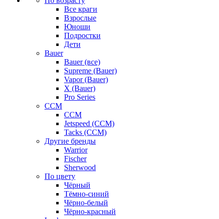
По возрасту
Все краги
Взрослые
Юноши
Подростки
Дети
Bauer
Bauer (все)
Supreme (Bauer)
Vapor (Bauer)
X (Bauer)
Pro Series
CCM
CCM
Jetspeed (CCM)
Tacks (CCM)
Другие бренды
Warrior
Fischer
Sherwood
По цвету
Чёрный
Тёмно-синий
Чёрно-белый
Чёрно-красный