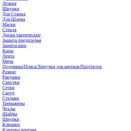
Лезвия
Шнурки
Для Станка
Для Шлема
Маски
Стекла
Доски тактические
Защита предплечья
Защита шеи
Капы
Лента
Мячи
Подтяжки/Пояса/Липучки для щитков/Протектор
Разное
Ракушки
Свистки
Сетки
Скотч
Стельки
Тренажеры
Чехлы
Шайбы
Шнурки
Клюшки
Клюшки вратаря