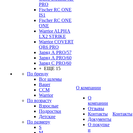
PRO
Fischer RC ONE
IS1
Fischer RC ONE
ONE
Warrior ALPHA
LX2 STRIKE
Warrior COVERT
QR6 PRO
Заряд А PRO/57
Заряд А PRO/60
Заряд С PRO/60
+ ЕЩЕ 15
По бренду
Все шлемы
Bauer
О компании
CCM
Warrior
О
По возрасту
компании
Взрослые
Отзывы
Подростки
Контакты
Контакты
Детские
Документы
По размеру
О покупке
S
и
M