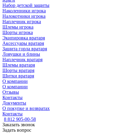
Набор детской защиты
Наколенники игрока
Налокотники игрока
Наплечник игрока
Шлемы игрока
Шорты игрока
Экипировка вратаря
Аксессуары вратаря
Защита горла вратаря
Ловушки и блины
Наплечник вратаря
Шлемы вратаря
Шорты вратаря
Щитки вратаря
О компании
О компании
Отзывы
Контакты
Документы
О покупке и возвратах
Контакты
8 812 905-00-58
Заказать звонок
Задать вопрос