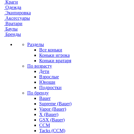
Краги
Одежда
Экипировка
Аксессуары
Вратари
Баулы
Бренды
Разделы
Все коньки
Коньки игрока
Коньки вратаря
По возрасту
Дети
Взрослые
Юноши
Подростки
По бренду
Bauer
Supreme (Bauer)
Vapor (Bauer)
X (Bauer)
GSX (Bauer)
CCM
Tacks (CCM)