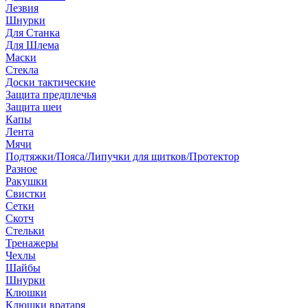
Лезвия
Шнурки
Для Станка
Для Шлема
Маски
Стекла
Доски тактические
Защита предплечья
Защита шеи
Капы
Лента
Мячи
Подтяжки/Пояса/Липучки для щитков/Протектор
Разное
Ракушки
Свистки
Сетки
Скотч
Стельки
Тренажеры
Чехлы
Шайбы
Шнурки
Клюшки
Клюшки вратаря