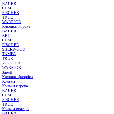
BAUER
CCM
FISCHER
TRUE
WARRIOR
Клюшки игрока
BAUER
BRO
CCM
FISCHER
SHERWOOD
TAMPA
TRUE
VIKKELA
WARRIOR
ЗаряД
Клюшки флорбол
Коньки
Коньки игрока
BAUER
CCM
FISCHER
TRUE
Коньки вратаря
BAUER