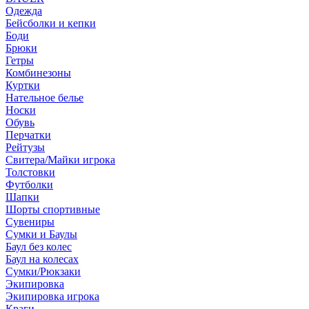
Одежда
Бейсболки и кепки
Боди
Брюки
Гетры
Комбинезоны
Куртки
Нательное белье
Носки
Обувь
Перчатки
Рейтузы
Свитера/Майки игрока
Толстовки
Футболки
Шапки
Шорты спортивные
Сувениры
Сумки и Баулы
Баул без колес
Баул на колесах
Сумки/Рюкзаки
Экипировка
Экипировка игрока
Краги