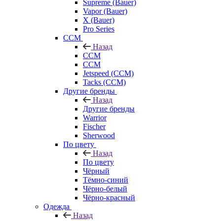
Supreme (Bauer)
Vapor (Bauer)
X (Bauer)
Pro Series
CCM
Назад
CCM
CCM
Jetspeed (CCM)
Tacks (CCM)
Другие бренды
Назад
Другие бренды
Warrior
Fischer
Sherwood
По цвету
Назад
По цвету
Чёрный
Тёмно-синий
Чёрно-белый
Чёрно-красный
Одежда
Назад