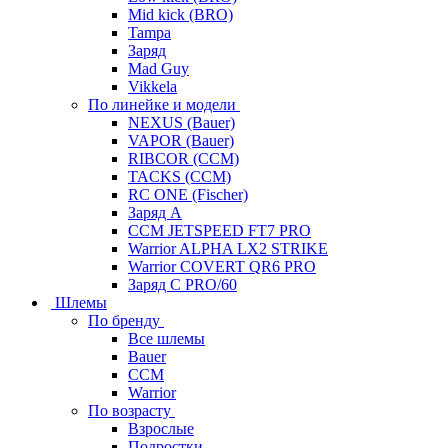
Mid kick (BRO)
Tampa
Заряд
Mad Guy
Vikkela
По линейке и модели
NEXUS (Bauer)
VAPOR (Bauer)
RIBCOR (CCM)
TACKS (CCM)
RC ONE (Fischer)
Заряд А
CCM JETSPEED FT7 PRO
Warrior ALPHA LX2 STRIKE
Warrior COVERT QR6 PRO
Заряд С PRO/60
Шлемы
По бренду
Все шлемы
Bauer
CCM
Warrior
По возрасту
Взрослые
Подростки