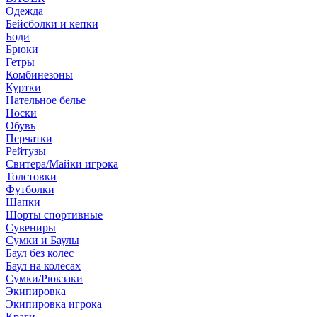
Одежда
Бейсболки и кепки
Боди
Брюки
Гетры
Комбинезоны
Куртки
Нательное белье
Носки
Обувь
Перчатки
Рейтузы
Свитера/Майки игрока
Толстовки
Футболки
Шапки
Шорты спортивные
Сувениры
Сумки и Баулы
Баул без колес
Баул на колесах
Сумки/Рюкзаки
Экипировка
Экипировка игрока
Краги