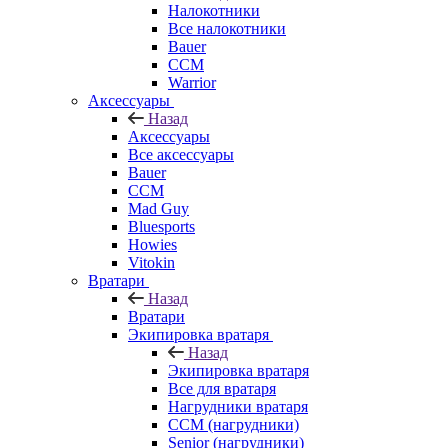
Налокотники
Все налокотники
Bauer
CCM
Warrior
Аксессуары
Назад
Аксессуары
Все аксессуары
Bauer
CCM
Mad Guy
Bluesports
Howies
Vitokin
Вратари
Назад
Вратари
Экипировка вратаря
Назад
Экипировка вратаря
Все для вратаря
Нагрудники вратаря
CCM (нагрудники)
Senior (нагрудники)