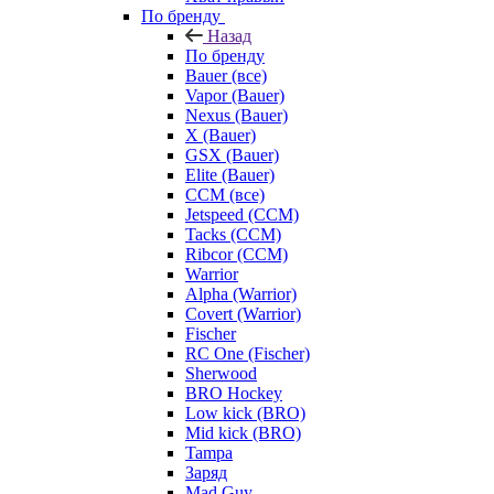
По бренду
Назад
По бренду
Bauer (все)
Vapor (Bauer)
Nexus (Bauer)
X (Bauer)
GSX (Bauer)
Elite (Bauer)
CCM (все)
Jetspeed (CCM)
Tacks (CCM)
Ribcor (CCM)
Warrior
Alpha (Warrior)
Covert (Warrior)
Fischer
RC One (Fischer)
Sherwood
BRO Hockey
Low kick (BRO)
Mid kick (BRO)
Tampa
Заряд
Mad Guy