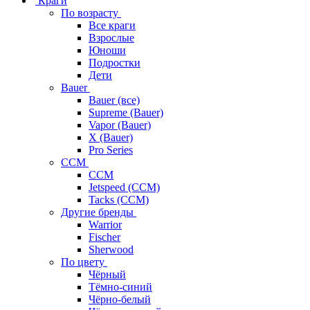
Краги
По возрасту
Все краги
Взрослые
Юноши
Подростки
Дети
Bauer
Bauer (все)
Supreme (Bauer)
Vapor (Bauer)
X (Bauer)
Pro Series
CCM
CCM
Jetspeed (CCM)
Tacks (CCM)
Другие бренды
Warrior
Fischer
Sherwood
По цвету
Чёрный
Тёмно-синий
Чёрно-белый