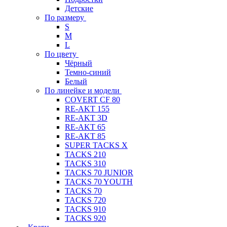
Детские
По размеру
S
M
L
По цвету
Чёрный
Темно-синий
Белый
По линейке и модели
COVERT CF 80
RE-AKT 155
RE-AKT 3D
RE-AKT 65
RE-AKT 85
SUPER TACKS X
TACKS 210
TACKS 310
TACKS 70 JUNIOR
TACKS 70 YOUTH
TACKS 70
TACKS 720
TACKS 910
TACKS 920