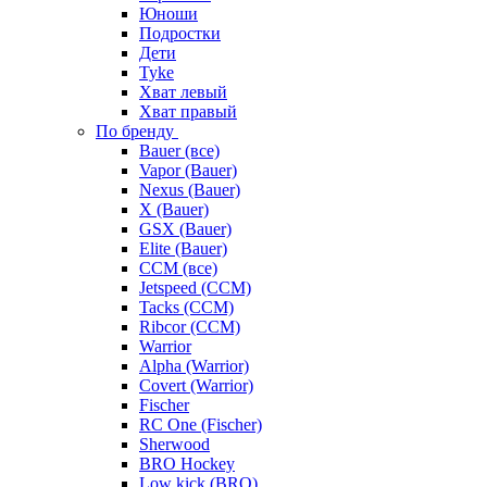
Юноши
Подростки
Дети
Tyke
Хват левый
Хват правый
По бренду
Bauer (все)
Vapor (Bauer)
Nexus (Bauer)
X (Bauer)
GSX (Bauer)
Elite (Bauer)
CCM (все)
Jetspeed (CCM)
Tacks (CCM)
Ribcor (CCM)
Warrior
Alpha (Warrior)
Covert (Warrior)
Fischer
RC One (Fischer)
Sherwood
BRO Hockey
Low kick (BRO)