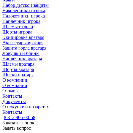
Набор детской защиты
Наколенники игрока
Налокотники игрока
Наплечник игрока
Шлемы игрока
Шорты игрока
Экипировка вратаря
Аксессуары вратаря
Защита горла вратаря
Ловушки и блины
Наплечник вратаря
Шлемы вратаря
Шорты вратаря
Щитки вратаря
О компании
О компании
Отзывы
Контакты
Документы
О покупке и возвратах
Контакты
8 812 905-00-58
Заказать звонок
Задать вопрос