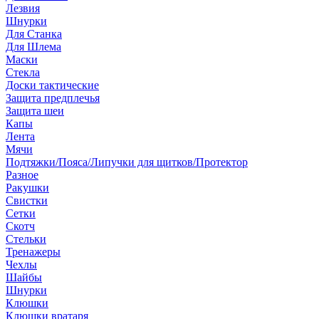
Лезвия
Шнурки
Для Станка
Для Шлема
Маски
Стекла
Доски тактические
Защита предплечья
Защита шеи
Капы
Лента
Мячи
Подтяжки/Пояса/Липучки для щитков/Протектор
Разное
Ракушки
Свистки
Сетки
Скотч
Стельки
Тренажеры
Чехлы
Шайбы
Шнурки
Клюшки
Клюшки вратаря