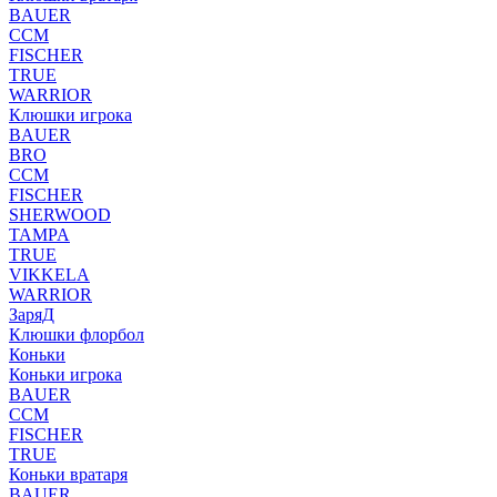
BAUER
CCM
FISCHER
TRUE
WARRIOR
Клюшки игрока
BAUER
BRO
CCM
FISCHER
SHERWOOD
TAMPA
TRUE
VIKKELA
WARRIOR
ЗаряД
Клюшки флорбол
Коньки
Коньки игрока
BAUER
CCM
FISCHER
TRUE
Коньки вратаря
BAUER