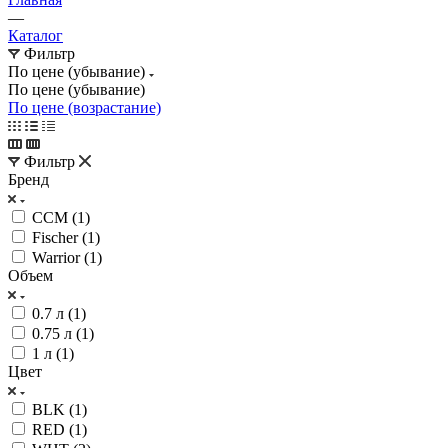
—
Каталог
Фильтр
По цене (убывание)
По цене (убывание)
По цене (возрастание)
Фильтр
Бренд
CCM (
1
)
Fischer (
1
)
Warrior (
1
)
Объем
0.7 л (
1
)
0.75 л (
1
)
1 л (
1
)
Цвет
BLK (
1
)
RED (
1
)