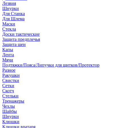
Лезвия
Шнурки
Для Станка
Для Шлема
Маски
Стекла
Доски тактические
Защита предплечья
Защита шеи
Капы
Лента
Мячи
Подтяжки/Пояса/Липучки для щитков/Протектор
Разное
Ракушки
Свистки
Сетки
Скотч
Стельки
Тренажеры
Чехлы
Шайбы
Шнурки
Клюшки
Клюшки вратаря