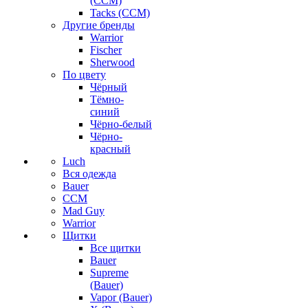
(CCM)
Tacks (CCM)
Другие бренды
Warrior
Fischer
Sherwood
По цвету
Чёрный
Тёмно-
синий
Чёрно-белый
Чёрно-
красный
Luch
Вся одежда
Bauer
CCM
Mad Guy
Warrior
Щитки
Все щитки
Bauer
Supreme
(Bauer)
Vapor (Bauer)