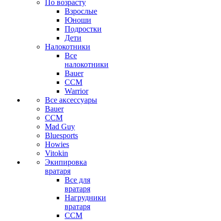
По возрасту
Взрослые
Юноши
Подростки
Дети
Налокотники
Все
налокотники
Bauer
CCM
Warrior
Все аксессуары
Bauer
CCM
Mad Guy
Bluesports
Howies
Vitokin
Экипировка
вратаря
Все для
вратаря
Нагрудники
вратаря
CCM