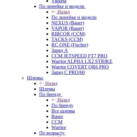
Vikkela
По линейке и модели
Назад
По линейке и модели
NEXUS (Bauer)
VAPOR (Bauer)
RIBCOR (CCM)
TACKS (CCM)
RC ONE (Fischer)
Заряд А
CCM JETSPEED FT7 PRO
Warrior ALPHA LX2 STRIKE
Warrior COVERT QR6 PRO
Заряд С PRO/60
Шлемы
Назад
Шлемы
По бренду
Назад
По бренду
Все шлемы
Bauer
CCM
Warrior
По возрасту