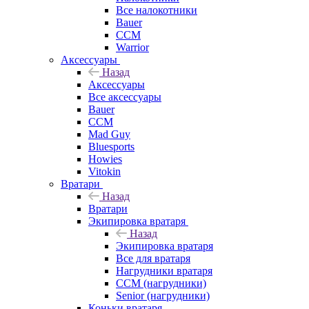
Все налокотники
Bauer
CCM
Warrior
Аксессуары
Назад
Аксессуары
Все аксессуары
Bauer
CCM
Mad Guy
Bluesports
Howies
Vitokin
Вратари
Назад
Вратари
Экипировка вратаря
Назад
Экипировка вратаря
Все для вратаря
Нагрудники вратаря
CCM (нагрудники)
Senior (нагрудники)
Коньки вратаря