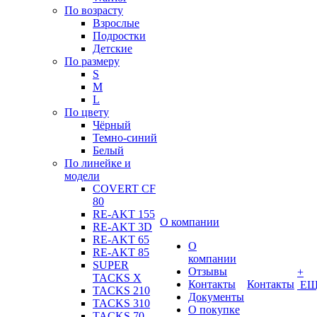
По возрасту
Взрослые
Подростки
Детские
По размеру
S
M
L
По цвету
Чёрный
Темно-синий
Белый
По линейке и
модели
COVERT CF
80
RE-AKT 155
О компании
RE-AKT 3D
RE-AKT 65
О
RE-AKT 85
компании
SUPER
Отзывы
+
TACKS X
Контакты
Контакты
ЕЩ
TACKS 210
Документы
TACKS 310
О покупке
TACKS 70