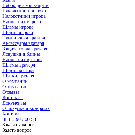
Набор детской защиты
Наколенники игрока
Налокотники игрока
Наплечник игрока
Шлемы игрока
Шорты игрока
Экипировка вратаря
Аксессуары вратаря
Защита горла вратаря
Ловушки и блины
Наплечник вратаря
Шлемы вратаря
Шорты вратаря
Щитки вратаря
О компании
О компании
Отзывы
Контакты
Документы
О покупке и возвратах
Контакты
8 812 905-00-58
Заказать звонок
Задать вопрос