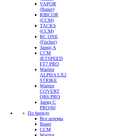
VAPOR
(Bauer)
RIBCOR
(CCM)
TACKS
(CCM)
RC ONE
(Fischer)
Заряд А
CCM
JETSPEED
FT7 PRO
Warrior
ALPHA LX2
STRIKE
Warrior
COVERT
QR6 PRO
Заряд С
PRO/60
По бренду
Все шлемы
Bauer
CCM
Warrior