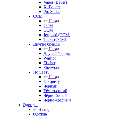
Vapor (Bauer)
X (Bauer)
Pro Series
CCM
Назад
CCM
CCM
Jetspeed (CCM)
Tacks (CCM)
Другие бренды
Назад
Другие бренды
Warrior
Fischer
Sherwood
По цвету
Назад
По цвету
Чёрный
Тёмно-синий
Чёрно-белый
Чёрно-красный
Одежда
Назад
Одежда