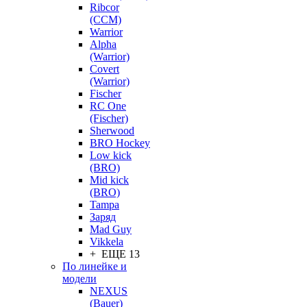
Ribcor
(CCM)
Warrior
Alpha
(Warrior)
Covert
(Warrior)
Fischer
RC One
(Fischer)
Sherwood
BRO Hockey
Low kick
(BRO)
Mid kick
(BRO)
Tampa
Заряд
Mad Guy
Vikkela
+ ЕЩЕ 13
По линейке и
модели
NEXUS
(Bauer)