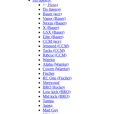
По бренду
Назад
По бренду
Bauer (все)
Vapor (Bauer)
Nexus (Bauer)
X (Bauer)
GSX (Bauer)
Elite (Bauer)
CCM (все)
Jetspeed (CCM)
Tacks (CCM)
Ribcor (CCM)
Warrior
Alpha (Warrior)
Covert (Warrior)
Fischer
RC One (Fischer)
Sherwood
BRO Hockey
Low kick (BRO)
Mid kick (BRO)
Tampa
Заряд
Mad Guy