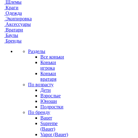
Шлемы
Краги
Одежда
Экипировка
Аксессуары
Вратари
Баулы
Бренды
Разделы
Все коньки
Коньки
игрока
Коньки
вратаря
По возрасту
Дети
Взрослые
Юноши
Подростки
По бренду
Bauer
Supreme
(Bauer)
Vapor (Bauer)