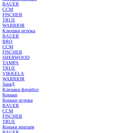
BAUER
CCM
FISCHER
TRUE
WARRIOR
Клюшки игрока
BAUER
BRO
CCM
FISCHER
SHERWOOD
TAMPA
TRUE
VIKKELA
WARRIOR
ЗаряД
Клюшки флорбол
Коньки
Коньки игрока
BAUER
CCM
FISCHER
TRUE
Коньки вратаря
BAUER