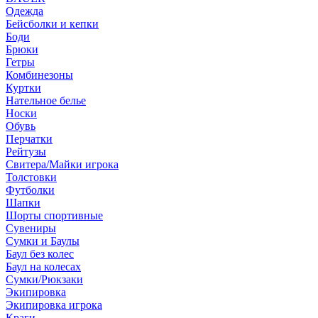
Одежда
Бейсболки и кепки
Боди
Брюки
Гетры
Комбинезоны
Куртки
Нательное белье
Носки
Обувь
Перчатки
Рейтузы
Свитера/Майки игрока
Толстовки
Футболки
Шапки
Шорты спортивные
Сувениры
Сумки и Баулы
Баул без колес
Баул на колесах
Сумки/Рюкзаки
Экипировка
Экипировка игрока
Краги