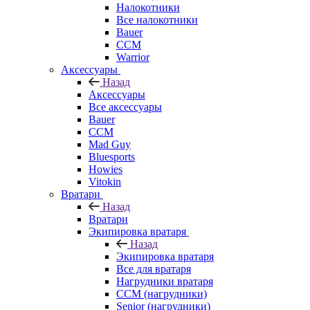
Налокотники
Все налокотники
Bauer
CCM
Warrior
Аксессуары
Назад
Аксессуары
Все аксессуары
Bauer
CCM
Mad Guy
Bluesports
Howies
Vitokin
Вратари
Назад
Вратари
Экипировка вратаря
Назад
Экипировка вратаря
Все для вратаря
Нагрудники вратаря
CCM (нагрудники)
Senior (нагрудники)