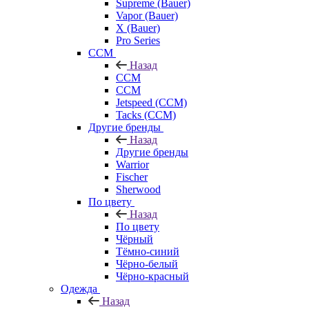
Supreme (Bauer)
Vapor (Bauer)
X (Bauer)
Pro Series
CCM
Назад
CCM
CCM
Jetspeed (CCM)
Tacks (CCM)
Другие бренды
Назад
Другие бренды
Warrior
Fischer
Sherwood
По цвету
Назад
По цвету
Чёрный
Тёмно-синий
Чёрно-белый
Чёрно-красный
Одежда
Назад