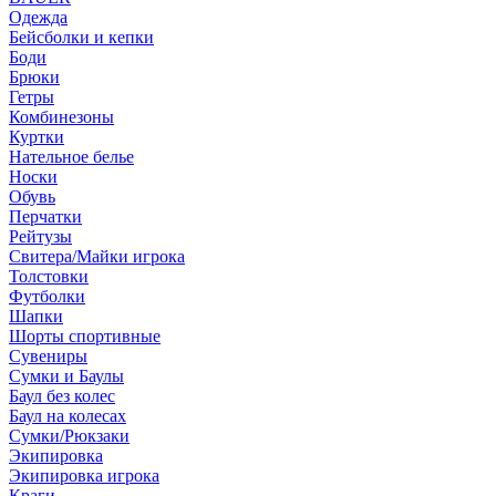
Одежда
Бейсболки и кепки
Боди
Брюки
Гетры
Комбинезоны
Куртки
Нательное белье
Носки
Обувь
Перчатки
Рейтузы
Свитера/Майки игрока
Толстовки
Футболки
Шапки
Шорты спортивные
Сувениры
Сумки и Баулы
Баул без колес
Баул на колесах
Сумки/Рюкзаки
Экипировка
Экипировка игрока
Краги