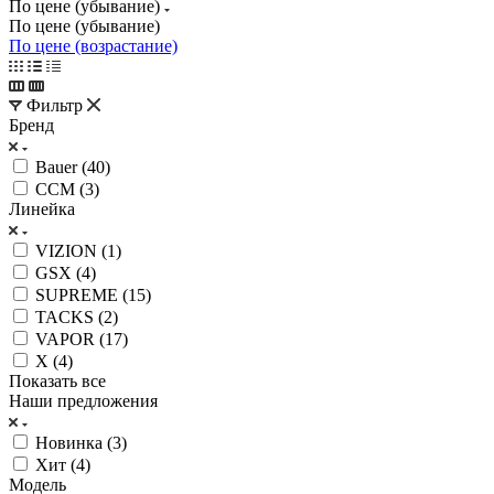
По цене (убывание)
По цене (убывание)
По цене (возрастание)
Фильтр
Бренд
Bauer (
40
)
CCM (
3
)
Линейка
VIZION (
1
)
GSX (
4
)
SUPREME (
15
)
TACKS (
2
)
VAPOR (
17
)
X (
4
)
Показать все
Наши предложения
Новинка (
3
)
Хит (
4
)
Модель