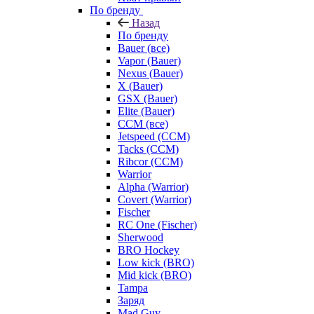
По бренду
Назад
По бренду
Bauer (все)
Vapor (Bauer)
Nexus (Bauer)
X (Bauer)
GSX (Bauer)
Elite (Bauer)
CCM (все)
Jetspeed (CCM)
Tacks (CCM)
Ribcor (CCM)
Warrior
Alpha (Warrior)
Covert (Warrior)
Fischer
RC One (Fischer)
Sherwood
BRO Hockey
Low kick (BRO)
Mid kick (BRO)
Tampa
Заряд
Mad Guy