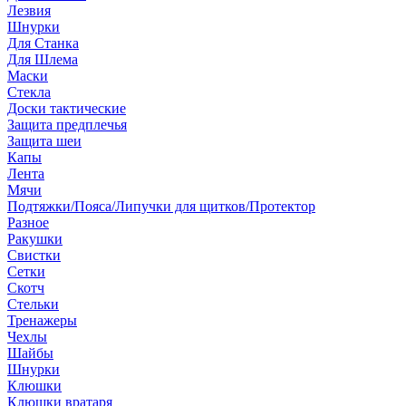
Лезвия
Шнурки
Для Станка
Для Шлема
Маски
Стекла
Доски тактические
Защита предплечья
Защита шеи
Капы
Лента
Мячи
Подтяжки/Пояса/Липучки для щитков/Протектор
Разное
Ракушки
Свистки
Сетки
Скотч
Стельки
Тренажеры
Чехлы
Шайбы
Шнурки
Клюшки
Клюшки вратаря