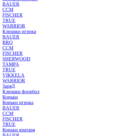
BAUER
CCM
FISCHER
TRUE
WARRIOR
Клюшки игрока
BAUER
BRO
CCM
FISCHER
SHERWOOD
TAMPA
TRUE
VIKKELA
WARRIOR
ЗаряД
Клюшки флорбол
Коньки
Коньки игрока
BAUER
CCM
FISCHER
TRUE
Коньки вратаря
BAUER