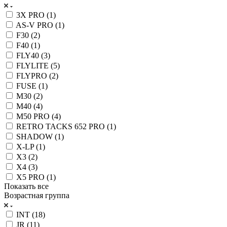
3X PRO (
1
)
AS-V PRO (
1
)
F30 (
2
)
F40 (
1
)
FLY40 (
3
)
FLYLITE (
5
)
FLYPRO (
2
)
FUSE (
1
)
M30 (
2
)
M40 (
4
)
M50 PRO (
4
)
RETRO TACKS 652 PRO (
1
)
SHADOW (
1
)
X-LP (
1
)
X3 (
2
)
X4 (
3
)
X5 PRO (
1
)
Показать все
Возрастная группа
INT (
18
)
JR (
11
)