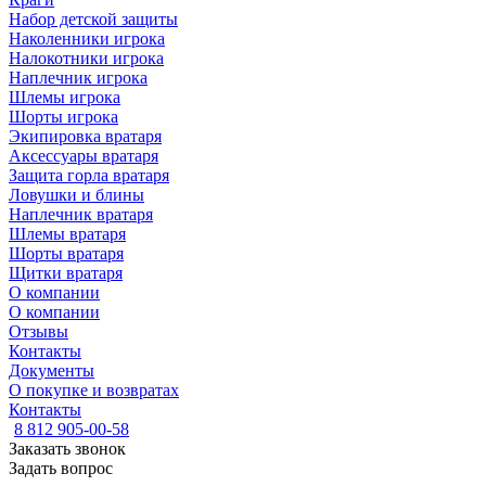
Набор детской защиты
Наколенники игрока
Налокотники игрока
Наплечник игрока
Шлемы игрока
Шорты игрока
Экипировка вратаря
Аксессуары вратаря
Защита горла вратаря
Ловушки и блины
Наплечник вратаря
Шлемы вратаря
Шорты вратаря
Щитки вратаря
О компании
О компании
Отзывы
Контакты
Документы
О покупке и возвратах
Контакты
8 812 905-00-58
Заказать звонок
Задать вопрос