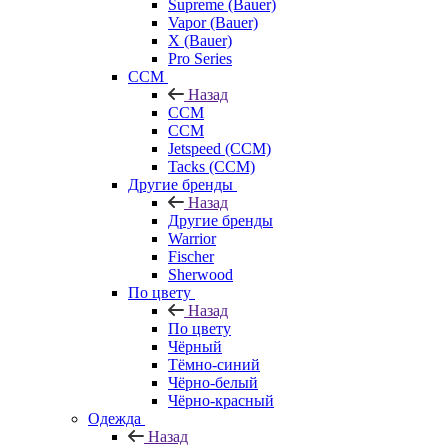
Supreme (Bauer)
Vapor (Bauer)
X (Bauer)
Pro Series
CCM
Назад
CCM
CCM
Jetspeed (CCM)
Tacks (CCM)
Другие бренды
Назад
Другие бренды
Warrior
Fischer
Sherwood
По цвету
Назад
По цвету
Чёрный
Тёмно-синий
Чёрно-белый
Чёрно-красный
Одежда
Назад