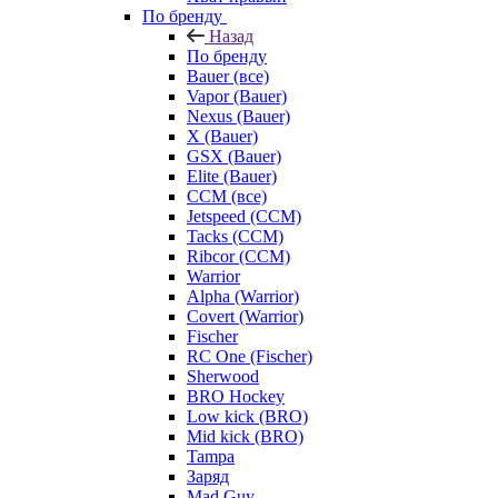
По бренду
Назад
По бренду
Bauer (все)
Vapor (Bauer)
Nexus (Bauer)
X (Bauer)
GSX (Bauer)
Elite (Bauer)
CCM (все)
Jetspeed (CCM)
Tacks (CCM)
Ribcor (CCM)
Warrior
Alpha (Warrior)
Covert (Warrior)
Fischer
RC One (Fischer)
Sherwood
BRO Hockey
Low kick (BRO)
Mid kick (BRO)
Tampa
Заряд
Mad Guy