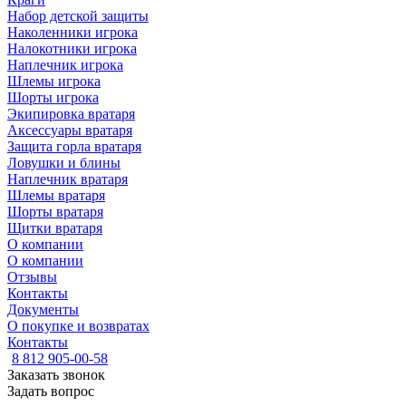
Набор детской защиты
Наколенники игрока
Налокотники игрока
Наплечник игрока
Шлемы игрока
Шорты игрока
Экипировка вратаря
Аксессуары вратаря
Защита горла вратаря
Ловушки и блины
Наплечник вратаря
Шлемы вратаря
Шорты вратаря
Щитки вратаря
О компании
О компании
Отзывы
Контакты
Документы
О покупке и возвратах
Контакты
8 812 905-00-58
Заказать звонок
Задать вопрос