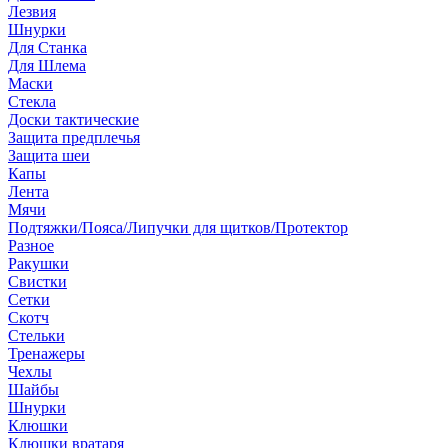
Лезвия
Шнурки
Для Станка
Для Шлема
Маски
Стекла
Доски тактические
Защита предплечья
Защита шеи
Капы
Лента
Мячи
Подтяжки/Пояса/Липучки для щитков/Протектор
Разное
Ракушки
Свистки
Сетки
Скотч
Стельки
Тренажеры
Чехлы
Шайбы
Шнурки
Клюшки
Клюшки вратаря