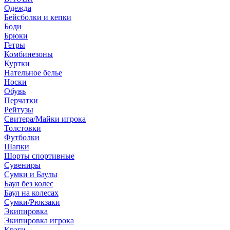
Одежда
Бейсболки и кепки
Боди
Брюки
Гетры
Комбинезоны
Куртки
Нательное белье
Носки
Обувь
Перчатки
Рейтузы
Свитера/Майки игрока
Толстовки
Футболки
Шапки
Шорты спортивные
Сувениры
Сумки и Баулы
Баул без колес
Баул на колесах
Сумки/Рюкзаки
Экипировка
Экипировка игрока
Краги