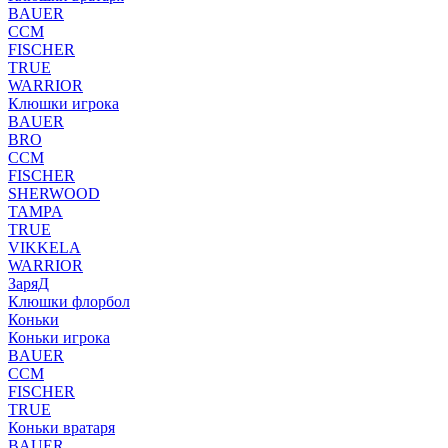
BAUER
CCM
FISCHER
TRUE
WARRIOR
Клюшки игрока
BAUER
BRO
CCM
FISCHER
SHERWOOD
TAMPA
TRUE
VIKKELA
WARRIOR
ЗаряД
Клюшки флорбол
Коньки
Коньки игрока
BAUER
CCM
FISCHER
TRUE
Коньки вратаря
BAUER