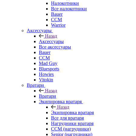
Налокотники
Все налокотники
Bauer
CCM
Warrior
Аксессуары
Назад
Аксессуары
Все аксессуары
Bauer
CCM
Mad Guy
Bluesports
Howies
Vitokin
Вратари
Назад
Вратари
Экипировка вратаря
Назад
Экипировка вратаря
Все для вратаря
Нагрудники вратаря
CCM (нагрудники)
Senior (нагрудники)