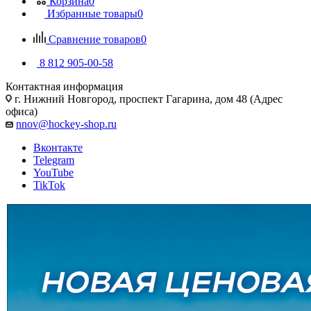
Корзина
0
Избранные товары
0
Сравнение товаров
0
8 812 905-00-58
Контактная информация
г. Нижний Новгород, проспект Гагарина, дом 48 (Адрес
офиса)
nnov@hockey-shop.ru
Вконтакте
Telegram
YouTube
TikTok