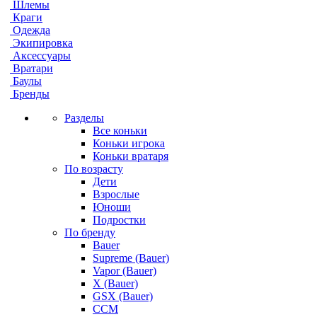
Шлемы
Краги
Одежда
Экипировка
Аксессуары
Вратари
Баулы
Бренды
Разделы
Все коньки
Коньки игрока
Коньки вратаря
По возрасту
Дети
Взрослые
Юноши
Подростки
По бренду
Bauer
Supreme (Bauer)
Vapor (Bauer)
X (Bauer)
GSX (Bauer)
CCM