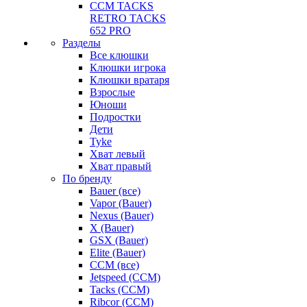
CCM TACKS
RETRO TACKS
652 PRO
Разделы
Все клюшки
Клюшки игрока
Клюшки вратаря
Взрослые
Юноши
Подростки
Дети
Tyke
Хват левый
Хват правый
По бренду
Bauer (все)
Vapor (Bauer)
Nexus (Bauer)
X (Bauer)
GSX (Bauer)
Elite (Bauer)
CCM (все)
Jetspeed (CCM)
Tacks (CCM)
Ribcor (CCM)