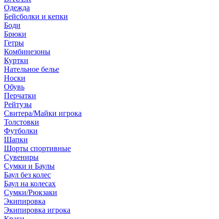
Одежда
Бейсболки и кепки
Боди
Брюки
Гетры
Комбинезоны
Куртки
Нательное белье
Носки
Обувь
Перчатки
Рейтузы
Свитера/Майки игрока
Толстовки
Футболки
Шапки
Шорты спортивные
Сувениры
Сумки и Баулы
Баул без колес
Баул на колесах
Сумки/Рюкзаки
Экипировка
Экипировка игрока
Краги