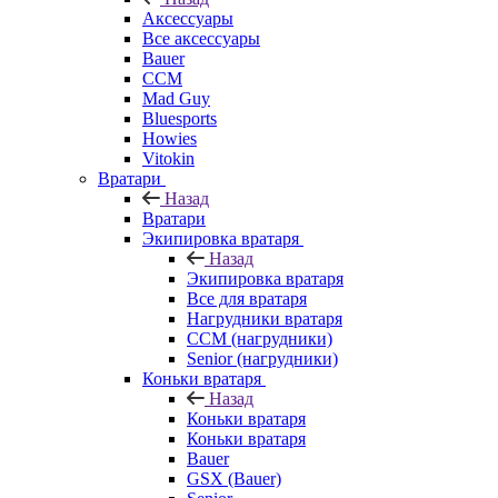
Аксессуары
Все аксессуары
Bauer
CCM
Mad Guy
Bluesports
Howies
Vitokin
Вратари
Назад
Вратари
Экипировка вратаря
Назад
Экипировка вратаря
Все для вратаря
Нагрудники вратаря
CCM (нагрудники)
Senior (нагрудники)
Коньки вратаря
Назад
Коньки вратаря
Коньки вратаря
Bauer
GSX (Bauer)