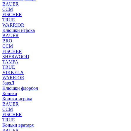
BAUER
CCM
FISCHER
TRUE
WARRIOR
Клюшки игрока
BAUER
BRO
CCM
FISCHER
SHERWOOD
TAMPA
TRUE
VIKKELA
WARRIOR
ЗаряД
Клюшки флорбол
Коньки
Коньки игрока
BAUER
CCM
FISCHER
TRUE
Коньки вратаря
BAUER