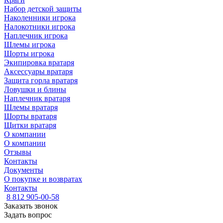
Набор детской защиты
Наколенники игрока
Налокотники игрока
Наплечник игрока
Шлемы игрока
Шорты игрока
Экипировка вратаря
Аксессуары вратаря
Защита горла вратаря
Ловушки и блины
Наплечник вратаря
Шлемы вратаря
Шорты вратаря
Щитки вратаря
О компании
О компании
Отзывы
Контакты
Документы
О покупке и возвратах
Контакты
8 812 905-00-58
Заказать звонок
Задать вопрос