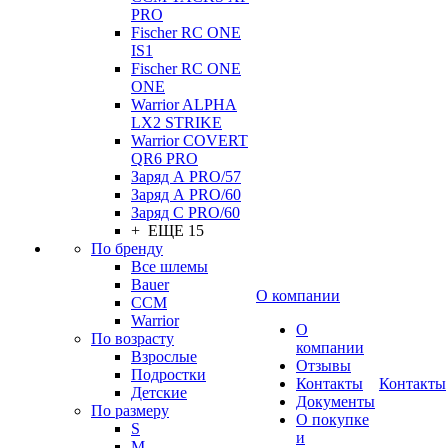
PRO
Fischer RC ONE
IS1
Fischer RC ONE
ONE
Warrior ALPHA
LX2 STRIKE
Warrior COVERT
QR6 PRO
Заряд А PRO/57
Заряд А PRO/60
Заряд С PRO/60
+ ЕЩЕ 15
По бренду
Все шлемы
Bauer
О компании
CCM
Warrior
О
По возрасту
компании
Взрослые
Отзывы
Подростки
Контакты
Контакты
Детские
Документы
По размеру
О покупке
S
и
M