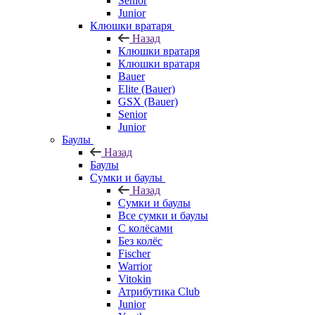
Senior
Junior
Клюшки вратаря
Назад
Клюшки вратаря
Клюшки вратаря
Bauer
Elite (Bauer)
GSX (Bauer)
Senior
Junior
Баулы
Назад
Баулы
Сумки и баулы
Назад
Сумки и баулы
Все сумки и баулы
С колёсами
Без колёс
Fischer
Warrior
Vitokin
Атрибутика Club
Junior