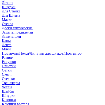
Лезвия
Шнурки
Для Станка
Для Шлема
Маски
Стекла
Доски тактические
Защита предплечья
Защита шеи
Капы
Лента
Мячи
Подтяжки/Пояса/Липучки для щитков/Протектор
Разное
Ракушки
Свистки
Сетки
Скотч
Стельки
Тренажеры
Чехлы
Шайбы
Шнурки
Клюшки
Клюшки вратаря