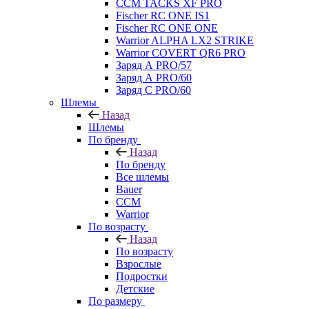
CCM TACKS XF PRO
Fischer RC ONE IS1
Fischer RC ONE ONE
Warrior ALPHA LX2 STRIKE
Warrior COVERT QR6 PRO
Заряд А PRO/57
Заряд А PRO/60
Заряд С PRO/60
Шлемы
Назад
Шлемы
По бренду
Назад
По бренду
Все шлемы
Bauer
CCM
Warrior
По возрасту
Назад
По возрасту
Взрослые
Подростки
Детские
По размеру