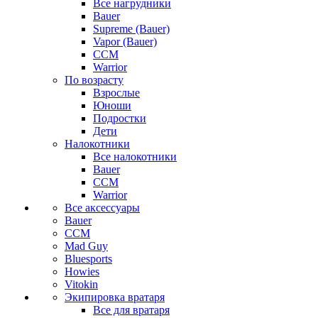
Все нагрудники
Bauer
Supreme (Bauer)
Vapor (Bauer)
CCM
Warrior
По возрасту
Взрослые
Юноши
Подростки
Дети
Налокотники
Все налокотники
Bauer
CCM
Warrior
Все аксессуары
Bauer
CCM
Mad Guy
Bluesports
Howies
Vitokin
Экипировка вратаря
Все для вратаря