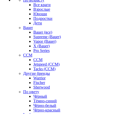
По возрасту
Все краги
Взрослые
Юноши
Подростки
Дети
Bauer
Bauer (все)
Supreme (Bauer)
Vapor (Bauer)
X (Bauer)
Pro Series
CCM
CCM
Jetspeed (CCM)
Tacks (CCM)
Другие бренды
Warrior
Fischer
Sherwood
По цвету
Чёрный
Тёмно-синий
Чёрно-белый
Чёрно-красный