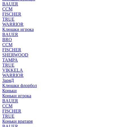
BAUER
CCM
FISCHER
TRUE
WARRIOR
Клюшки игрока
BAUER
BRO
CCM
FISCHER
SHERWOOD
TAMPA
TRUE
VIKKELA
WARRIOR
ЗаряД
Клюшки флорбол
Коньки
Коньки игрока
BAUER
CCM
FISCHER
TRUE
Коньки вратаря
BAUER