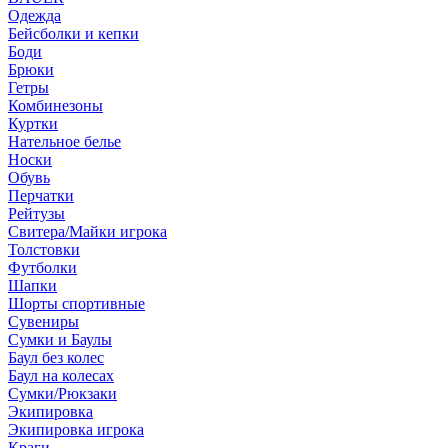
Одежда
Бейсболки и кепки
Боди
Брюки
Гетры
Комбинезоны
Куртки
Нательное белье
Носки
Обувь
Перчатки
Рейтузы
Свитера/Майки игрока
Толстовки
Футболки
Шапки
Шорты спортивные
Сувениры
Сумки и Баулы
Баул без колес
Баул на колесах
Сумки/Рюкзаки
Экипировка
Экипировка игрока
Краги