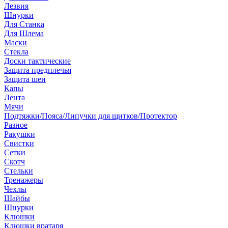
Лезвия
Шнурки
Для Станка
Для Шлема
Маски
Стекла
Доски тактические
Защита предплечья
Защита шеи
Капы
Лента
Мячи
Подтяжки/Пояса/Липучки для щитков/Протектор
Разное
Ракушки
Свистки
Сетки
Скотч
Стельки
Тренажеры
Чехлы
Шайбы
Шнурки
Клюшки
Клюшки вратаря