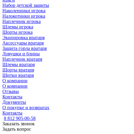
Набор детской защиты
Наколенники игрока
Налокотники игрока
Наплечник игрока
Шлемы игрока
Шорты игрока
Экипировка вратаря
Аксессуары вратаря
Защита горла вратаря
Ловушки и блины
Наплечник вратаря
Шлемы вратаря
Шорты вратаря
Щитки вратаря
О компании
О компании
Отзывы
Контакты
Документы
О покупке и возвратах
Контакты
8 812 905-00-58
Заказать звонок
Задать вопрос