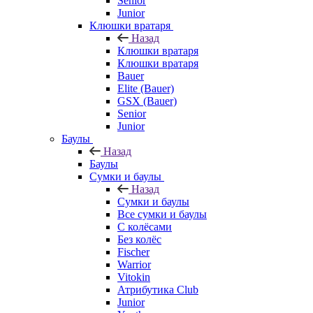
Senior
Junior
Клюшки вратаря
Назад
Клюшки вратаря
Клюшки вратаря
Bauer
Elite (Bauer)
GSX (Bauer)
Senior
Junior
Баулы
Назад
Баулы
Сумки и баулы
Назад
Сумки и баулы
Все сумки и баулы
С колёсами
Без колёс
Fischer
Warrior
Vitokin
Атрибутика Club
Junior