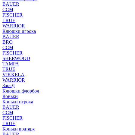
BAUER
CCM
FISCHER
TRUE
WARRIOR
Клюшки игрока
BAUER
BRO
CCM
FISCHER
SHERWOOD
TAMPA
TRUE
VIKKELA
WARRIOR
ЗаряД
Клюшки флорбол
Коньки
Коньки игрока
BAUER
CCM
FISCHER
TRUE
Коньки вратаря
BAUER