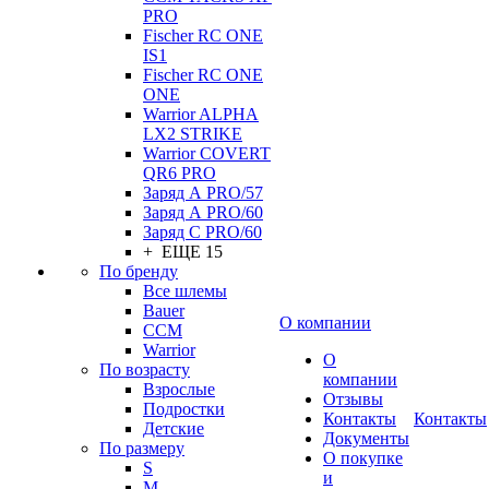
PRO
Fischer RC ONE
IS1
Fischer RC ONE
ONE
Warrior ALPHA
LX2 STRIKE
Warrior COVERT
QR6 PRO
Заряд А PRO/57
Заряд А PRO/60
Заряд С PRO/60
+ ЕЩЕ 15
По бренду
Все шлемы
Bauer
О компании
CCM
Warrior
О
По возрасту
компании
Взрослые
Отзывы
Подростки
Контакты
Контакты
Детские
Документы
По размеру
О покупке
S
и
M