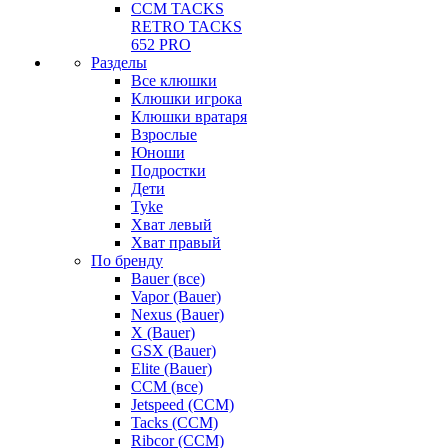
CCM TACKS
RETRO TACKS
652 PRO
Разделы
Все клюшки
Клюшки игрока
Клюшки вратаря
Взрослые
Юноши
Подростки
Дети
Tyke
Хват левый
Хват правый
По бренду
Bauer (все)
Vapor (Bauer)
Nexus (Bauer)
X (Bauer)
GSX (Bauer)
Elite (Bauer)
CCM (все)
Jetspeed (CCM)
Tacks (CCM)
Ribcor (CCM)