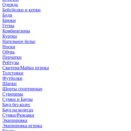
Одежда
Бейсболки и кепки
Боди
Брюки
Гетры
Комбинезоны
Куртки
Нательное белье
Носки
Обувь
Перчатки
Рейтузы
Свитера/Майки игрока
Толстовки
Футболки
Шапки
Шорты спортивные
Сувениры
Сумки и Баулы
Баул без колес
Баул на колесах
Сумки/Рюкзаки
Экипировка
Экипировка игрока
Краги