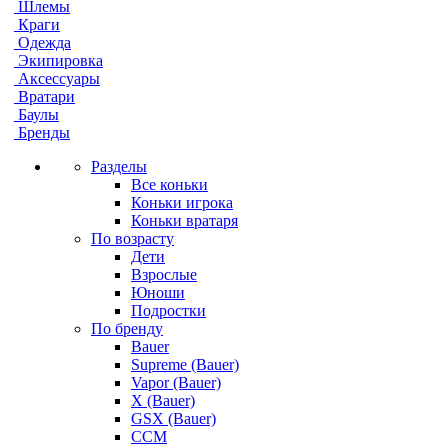
Шлемы
Краги
Одежда
Экипировка
Аксессуары
Вратари
Баулы
Бренды
Разделы
Все коньки
Коньки игрока
Коньки вратаря
По возрасту
Дети
Взрослые
Юноши
Подростки
По бренду
Bauer
Supreme (Bauer)
Vapor (Bauer)
X (Bauer)
GSX (Bauer)
CCM