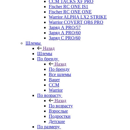
CCM TACKS XF PRO
Fischer RC ONE IS1
Fischer RC ONE ONE
Warrior ALPHA LX2 STRIKE
Warrior COVERT QR6 PRO
Заряд А PRO/57
Заряд А PRO/60
Заряд С PRO/60
Шлемы
Назад
Шлемы
По бренду
Назад
По бренду
Все шлемы
Bauer
CCM
Warrior
По возрасту
Назад
По возрасту
Взрослые
Подростки
Детские
По размеру