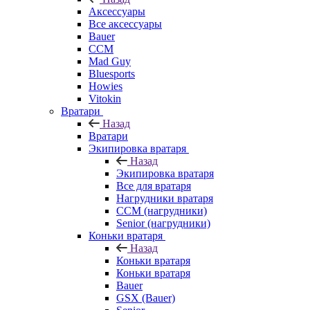
Аксессуары
Все аксессуары
Bauer
CCM
Mad Guy
Bluesports
Howies
Vitokin
Вратари
Назад
Вратари
Экипировка вратаря
Назад
Экипировка вратаря
Все для вратаря
Нагрудники вратаря
CCM (нагрудники)
Senior (нагрудники)
Коньки вратаря
Назад
Коньки вратаря
Коньки вратаря
Bauer
GSX (Bauer)