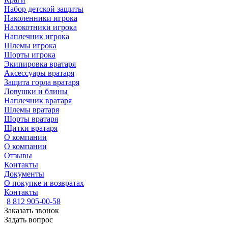
Набор детской защиты
Наколенники игрока
Налокотники игрока
Наплечник игрока
Шлемы игрока
Шорты игрока
Экипировка вратаря
Аксессуары вратаря
Защита горла вратаря
Ловушки и блины
Наплечник вратаря
Шлемы вратаря
Шорты вратаря
Щитки вратаря
О компании
О компании
Отзывы
Контакты
Документы
О покупке и возвратах
Контакты
8 812 905-00-58
Заказать звонок
Задать вопрос