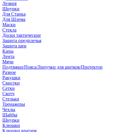
Лезвия
Шнурки
Для Станка
Для Шлема
Маски
Стекла
Доски тактические
Защита предплечья
Защита шеи
Капы
Лента
Мячи
Подтяжки/Пояса/Липучки для щитков/Протектор
Разное
Ракушки
Свистки
Сетки
Скотч
Стельки
Тренажеры
Чехлы
Шайбы
Шнурки
Клюшки
Клюшки вратаря