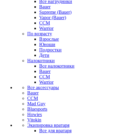
Все нагрудники
Bauer
Supreme (Bauer)
Vapor (Bauer)
CCM
Warrior
По возрасту
Взрослые
Юноши
Подростки
Дети
Налокотники
Все налокотники
Bauer
CCM
Warrior
Все аксессуары
Bauer
CCM
Mad Guy
Bluesports
Howies
Vitokin
Экипировка вратаря
Все для вратаря