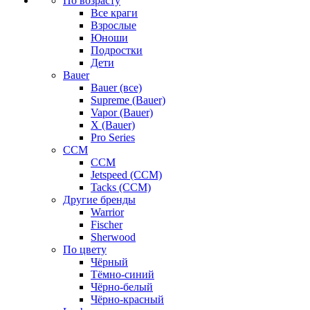
По возрасту
Все краги
Взрослые
Юноши
Подростки
Дети
Bauer
Bauer (все)
Supreme (Bauer)
Vapor (Bauer)
X (Bauer)
Pro Series
CCM
CCM
Jetspeed (CCM)
Tacks (CCM)
Другие бренды
Warrior
Fischer
Sherwood
По цвету
Чёрный
Тёмно-синий
Чёрно-белый
Чёрно-красный