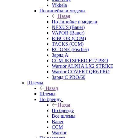
Vikkela
По линейке и модели
Назад
По линейке и модели
NEXUS (Bauer)
VAPOR (Bauer)
RIBCOR (CCM)
TACKS (CCM)
RC ONE (Fischer)
Заряд А
CCM JETSPEED FT7 PRO
Warrior ALPHA LX2 STRIKE
Warrior COVERT QR6 PRO
Заряд С PRO/60
Шлемы
Назад
Шлемы
По бренду
Назад
По бренду
Все шлемы
Bauer
CCM
Warrior