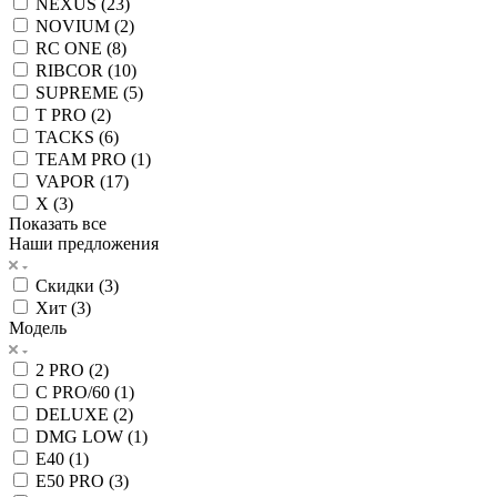
NEXUS (
23
)
NOVIUM (
2
)
RC ONE (
8
)
RIBCOR (
10
)
SUPREME (
5
)
T PRO (
2
)
TACKS (
6
)
TEAM PRO (
1
)
VAPOR (
17
)
X (
3
)
Показать все
Наши предложения
Скидки (
3
)
Хит (
3
)
Модель
2 PRO (
2
)
C PRO/60 (
1
)
DELUXE (
2
)
DMG LOW (
1
)
E40 (
1
)
E50 PRO (
3
)