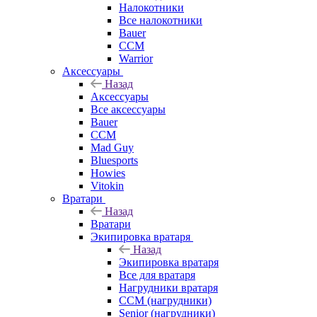
Налокотники
Все налокотники
Bauer
CCM
Warrior
Аксессуары
Назад
Аксессуары
Все аксессуары
Bauer
CCM
Mad Guy
Bluesports
Howies
Vitokin
Вратари
Назад
Вратари
Экипировка вратаря
Назад
Экипировка вратаря
Все для вратаря
Нагрудники вратаря
CCM (нагрудники)
Senior (нагрудники)