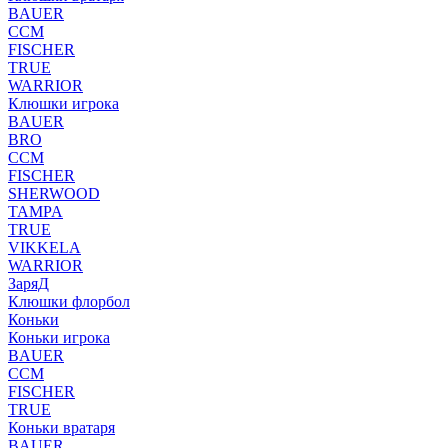
BAUER
CCM
FISCHER
TRUE
WARRIOR
Клюшки игрока
BAUER
BRO
CCM
FISCHER
SHERWOOD
TAMPA
TRUE
VIKKELA
WARRIOR
ЗаряД
Клюшки флорбол
Коньки
Коньки игрока
BAUER
CCM
FISCHER
TRUE
Коньки вратаря
BAUER