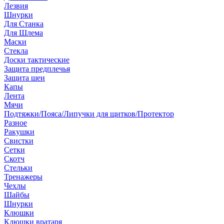
Лезвия
Шнурки
Для Станка
Для Шлема
Маски
Стекла
Доски тактические
Защита предплечья
Защита шеи
Капы
Лента
Мячи
Подтяжки/Пояса/Липучки для щитков/Протектор
Разное
Ракушки
Свистки
Сетки
Скотч
Стельки
Тренажеры
Чехлы
Шайбы
Шнурки
Клюшки
Клюшки вратаря