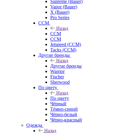
Supreme (Bauer)
Vapor (Bauer)
X (Bauer)
Pro Series
CCM
Назад
CCM
CCM
Jetspeed (CCM)
Tacks (CCM)
Другие бренды
Назад
Другие бренды
Warrior
Fischer
Sherwood
По цвету
Назад
По цвету
Чёрный
Тёмно-синий
Чёрно-белый
Чёрно-красный
Одежда
Назад