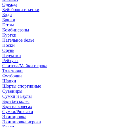
Одежда
Бейсболки и кепки
Боди
Брюки
Гетры
Комбинезоны
Куртки
Нательное белье
Носки
Обувь
Перчатки
Рейтузы
Свитера/Майки игрока
Толстовки
Футболки
Шапки
Шорты спортивные
Сувениры
Сумки и Баулы
Баул без колес
Баул на колесах
Сумки/Рюкзаки
Экипировка
Экипировка игрока
Краги