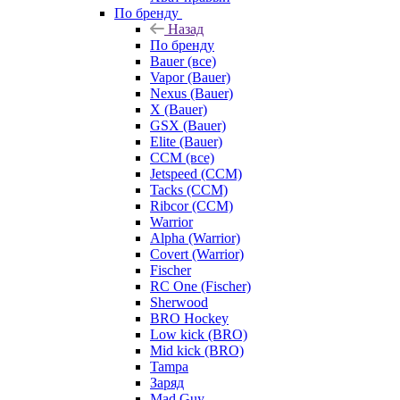
По бренду
Назад
По бренду
Bauer (все)
Vapor (Bauer)
Nexus (Bauer)
X (Bauer)
GSX (Bauer)
Elite (Bauer)
CCM (все)
Jetspeed (CCM)
Tacks (CCM)
Ribcor (CCM)
Warrior
Alpha (Warrior)
Covert (Warrior)
Fischer
RC One (Fischer)
Sherwood
BRO Hockey
Low kick (BRO)
Mid kick (BRO)
Tampa
Заряд
Mad Guy