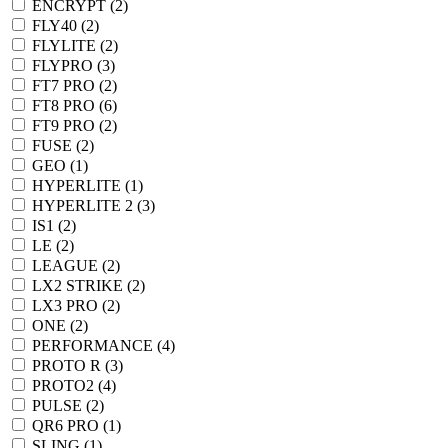
ENCRYPT (
2
)
FLY40 (
2
)
FLYLITE (
2
)
FLYPRO (
3
)
FT7 PRO (
2
)
FT8 PRO (
6
)
FT9 PRO (
2
)
FUSE (
2
)
GEO (
1
)
HYPERLITE (
1
)
HYPERLITE 2 (
3
)
IS1 (
2
)
LE (
2
)
LEAGUE (
2
)
LX2 STRIKE (
2
)
LX3 PRO (
2
)
ONE (
2
)
PERFORMANCE (
4
)
PROTO R (
3
)
PROTO2 (
4
)
PULSE (
2
)
QR6 PRO (
1
)
SLING (
1
)