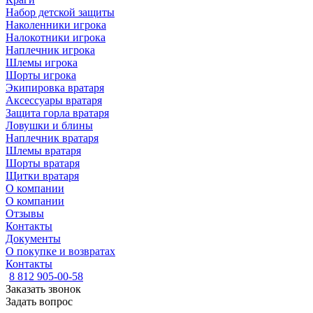
Набор детской защиты
Наколенники игрока
Налокотники игрока
Наплечник игрока
Шлемы игрока
Шорты игрока
Экипировка вратаря
Аксессуары вратаря
Защита горла вратаря
Ловушки и блины
Наплечник вратаря
Шлемы вратаря
Шорты вратаря
Щитки вратаря
О компании
О компании
Отзывы
Контакты
Документы
О покупке и возвратах
Контакты
8 812 905-00-58
Заказать звонок
Задать вопрос