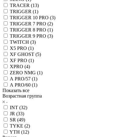
TRACER (
13
)
TRIGGER (
1
)
TRIGGER 10 PRO (
3
)
TRIGGER 7 PRO (
2
)
TRIGGER 8 PRO (
1
)
TRIGGER 9 PRO (
3
)
TWITCH (
3
)
X5 PRO (
1
)
XF GHOST (
5
)
XF PRO (
1
)
XPRO (
4
)
ZERO NMG (
1
)
А PRO/57 (
1
)
А PRO/60 (
1
)
Показать все
Возрастная группа
INT (
32
)
JR (
33
)
SR (
49
)
TYKE (
2
)
YTH (
12
)