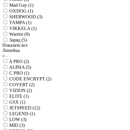
Mad Guy (
1
)
OXDOG (
1
)
SHERWOOD (
3
)
TAMPA (
1
)
VIKKELA (
1
)
Warrior (
9
)
Заряд (
5
)
Показать все
Линейка
A PRO (
2
)
ALPHA (
5
)
C PRO (
1
)
CODE ENCRYPT (
2
)
COVERT (
2
)
VIZION (
2
)
ELITE (
1
)
GSX (
1
)
JETSPEED (
12
)
LEGEND (
1
)
LOW (
3
)
MID (
3
)