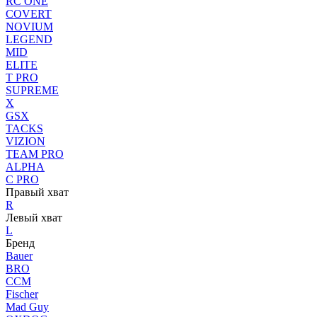
RC ONE
COVERT
NOVIUM
LEGEND
MID
ELITE
T PRO
SUPREME
X
GSX
TACKS
VIZION
TEAM PRO
ALPHA
C PRO
Правый хват
R
Левый хват
L
Бренд
Bauer
BRO
CCM
Fischer
Mad Guy