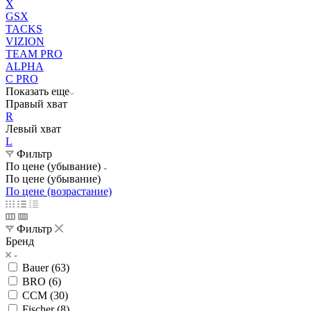
X
GSX
TACKS
VIZION
TEAM PRO
ALPHA
C PRO
Показать еще
Правый хват
R
Левый хват
L
Фильтр
По цене (убывание)
По цене (убывание)
По цене (возрастание)
Фильтр
Бренд
Bauer (
63
)
BRO (
6
)
CCM (
30
)
Fischer (
8
)