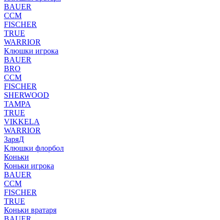
BAUER
CCM
FISCHER
TRUE
WARRIOR
Клюшки игрока
BAUER
BRO
CCM
FISCHER
SHERWOOD
TAMPA
TRUE
VIKKELA
WARRIOR
ЗаряД
Клюшки флорбол
Коньки
Коньки игрока
BAUER
CCM
FISCHER
TRUE
Коньки вратаря
BAUER