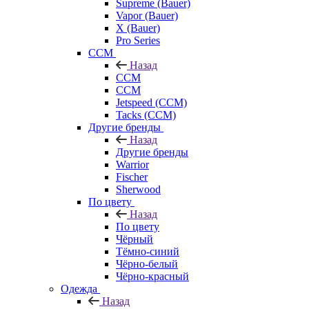
Supreme (Bauer)
Vapor (Bauer)
X (Bauer)
Pro Series
CCM
Назад
CCM
CCM
Jetspeed (CCM)
Tacks (CCM)
Другие бренды
Назад
Другие бренды
Warrior
Fischer
Sherwood
По цвету
Назад
По цвету
Чёрный
Тёмно-синий
Чёрно-белый
Чёрно-красный
Одежда
Назад