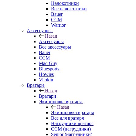
Налокотники
Все налокотники
Bauer
CCM
Warrior
Аксессуары
Назад
Аксессуары
Все аксессуары
Bauer
CCM
Mad Guy
Bluesports
Howies
Vitokin
Вратари
Назад
Вратари
Экипировка вратаря
Назад
Экипировка вратаря
Все для вратаря
Нагрудники вратаря
CCM (нагрудники)
Senior (нагрудники)