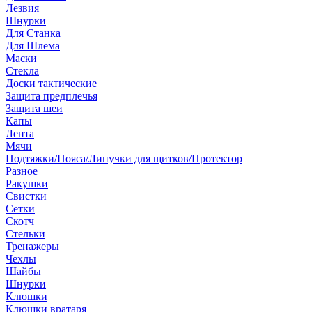
Лезвия
Шнурки
Для Станка
Для Шлема
Маски
Стекла
Доски тактические
Защита предплечья
Защита шеи
Капы
Лента
Мячи
Подтяжки/Пояса/Липучки для щитков/Протектор
Разное
Ракушки
Свистки
Сетки
Скотч
Стельки
Тренажеры
Чехлы
Шайбы
Шнурки
Клюшки
Клюшки вратаря