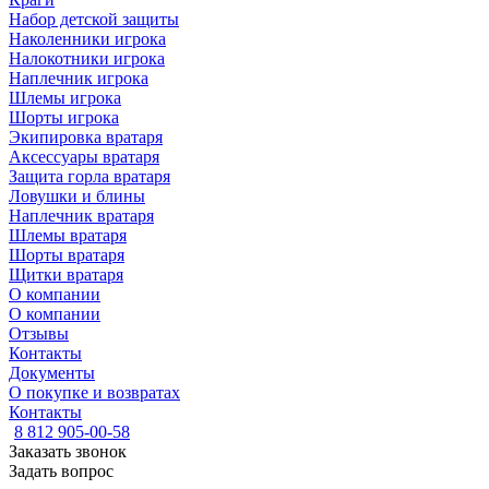
Набор детской защиты
Наколенники игрока
Налокотники игрока
Наплечник игрока
Шлемы игрока
Шорты игрока
Экипировка вратаря
Аксессуары вратаря
Защита горла вратаря
Ловушки и блины
Наплечник вратаря
Шлемы вратаря
Шорты вратаря
Щитки вратаря
О компании
О компании
Отзывы
Контакты
Документы
О покупке и возвратах
Контакты
8 812 905-00-58
Заказать звонок
Задать вопрос