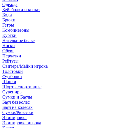
Одежда
Бейсболки и кепки
Боди
Брюки
Гетры
Комбинезоны
Куртки
Нательное белье
Носки
Обувь
Перчатки
Рейтузы
Свитера/Майки игрока
Толстовки
Футболки
Шапки
Шорты спортивные
Сувениры
Сумки и Баулы
Баул без колес
Баул на колесах
Сумки/Рюкзаки
Экипировка
Экипировка игрока
Краги