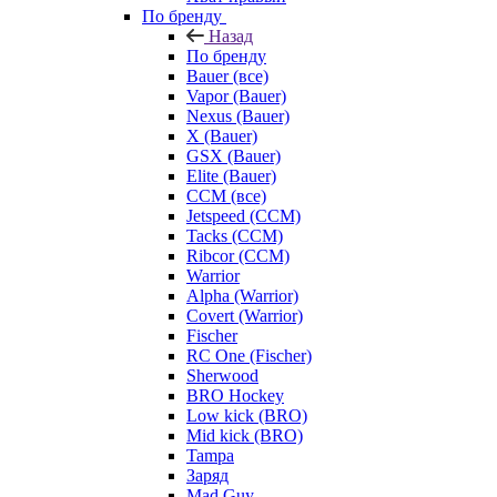
По бренду
Назад
По бренду
Bauer (все)
Vapor (Bauer)
Nexus (Bauer)
X (Bauer)
GSX (Bauer)
Elite (Bauer)
CCM (все)
Jetspeed (CCM)
Tacks (CCM)
Ribcor (CCM)
Warrior
Alpha (Warrior)
Covert (Warrior)
Fischer
RC One (Fischer)
Sherwood
BRO Hockey
Low kick (BRO)
Mid kick (BRO)
Tampa
Заряд
Mad Guy