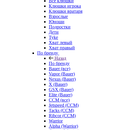
Все клюшки
Клюшки игрока
Клюшки вратаря
Взрослые
Юноши
Подростки
Дети
Tyke
Хват левый
Хват правый
По бренду
Назад
По бренду
Bauer (все)
Vapor (Bauer)
Nexus (Bauer)
X (Bauer)
GSX (Bauer)
Elite (Bauer)
CCM (все)
Jetspeed (CCM)
Tacks (CCM)
Ribcor (CCM)
Warrior
Alpha (Warrior)