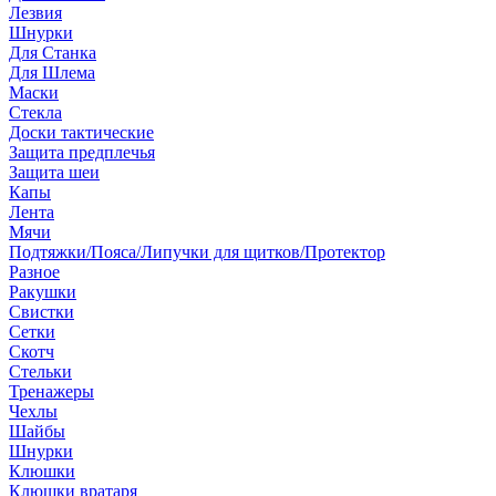
Лезвия
Шнурки
Для Станка
Для Шлема
Маски
Стекла
Доски тактические
Защита предплечья
Защита шеи
Капы
Лента
Мячи
Подтяжки/Пояса/Липучки для щитков/Протектор
Разное
Ракушки
Свистки
Сетки
Скотч
Стельки
Тренажеры
Чехлы
Шайбы
Шнурки
Клюшки
Клюшки вратаря