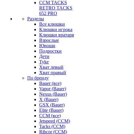
CCM TACKS
RETRO TACKS
652 PRO
Разделы
Все клюшки
Клюшки игрока
Клюшки вратаря
Взрослые
Юноши
Подростки
Дети
Tyke
Хват левый
Хват правый
По бренду
Bauer (все)
Vapor (Bauer)
Nexus (Bauer)
X (Bauer)
GSX (Bauer)
Elite (Bauer)
CCM (все)
Jetspeed (CCM)
Tacks (CCM)
Ribcor (CCM)