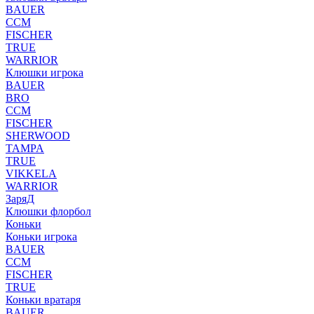
BAUER
CCM
FISCHER
TRUE
WARRIOR
Клюшки игрока
BAUER
BRO
CCM
FISCHER
SHERWOOD
TAMPA
TRUE
VIKKELA
WARRIOR
ЗаряД
Клюшки флорбол
Коньки
Коньки игрока
BAUER
CCM
FISCHER
TRUE
Коньки вратаря
BAUER