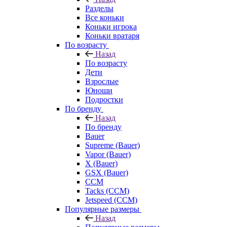
Разделы
Все коньки
Коньки игрока
Коньки вратаря
По возрасту
Назад
По возрасту
Дети
Взрослые
Юноши
Подростки
По бренду
Назад
По бренду
Bauer
Supreme (Bauer)
Vapor (Bauer)
X (Bauer)
GSX (Bauer)
CCM
Tacks (CCM)
Jetspeed (CCM)
Популярные размеры
Назад