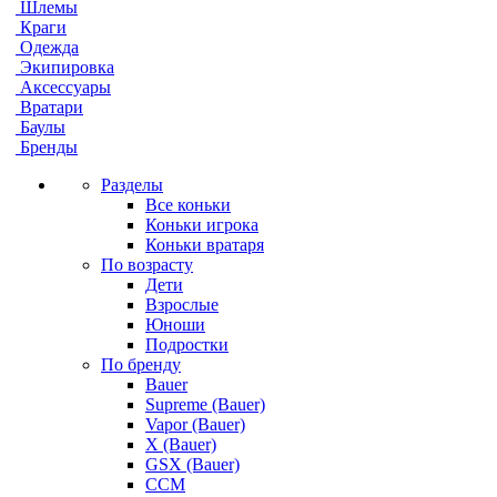
Шлемы
Краги
Одежда
Экипировка
Аксессуары
Вратари
Баулы
Бренды
Разделы
Все коньки
Коньки игрока
Коньки вратаря
По возрасту
Дети
Взрослые
Юноши
Подростки
По бренду
Bauer
Supreme (Bauer)
Vapor (Bauer)
X (Bauer)
GSX (Bauer)
CCM