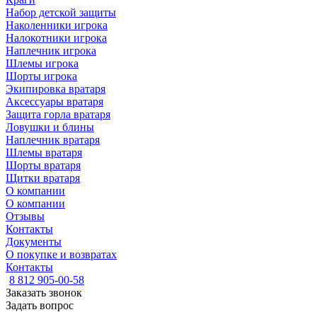
Набор детской защиты
Наколенники игрока
Налокотники игрока
Наплечник игрока
Шлемы игрока
Шорты игрока
Экипировка вратаря
Аксессуары вратаря
Защита горла вратаря
Ловушки и блины
Наплечник вратаря
Шлемы вратаря
Шорты вратаря
Щитки вратаря
О компании
О компании
Отзывы
Контакты
Документы
О покупке и возвратах
Контакты
8 812 905-00-58
Заказать звонок
Задать вопрос