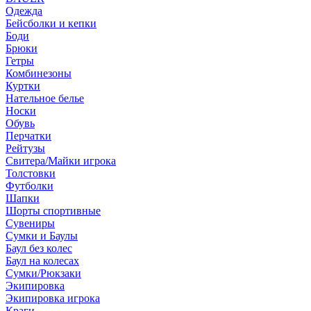
Одежда
Бейсболки и кепки
Боди
Брюки
Гетры
Комбинезоны
Куртки
Нательное белье
Носки
Обувь
Перчатки
Рейтузы
Свитера/Майки игрока
Толстовки
Футболки
Шапки
Шорты спортивные
Сувениры
Сумки и Баулы
Баул без колес
Баул на колесах
Сумки/Рюкзаки
Экипировка
Экипировка игрока
Краги