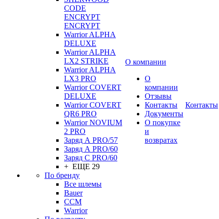
CODE
ENCRYPT
ENCRYPT
Warrior ALPHA
DELUXE
Warrior ALPHA
LX2 STRIKE
О компании
Warrior ALPHA
LX3 PRO
О
Warrior COVERT
компании
DELUXE
Отзывы
Warrior COVERT
Контакты
Контакты
QR6 PRO
Документы
Warrior NOVIUM
О покупке
2 PRO
и
Заряд А PRO/57
возвратах
Заряд А PRO/60
Заряд С PRO/60
+ ЕЩЕ 29
По бренду
Все шлемы
Bauer
CCM
Warrior