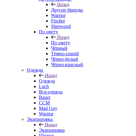
Назад
Другие бренды
Warrior
Fischer
Sherwood
По цвету
Назад
По цвету
Чёрный
Тёмно-синий
Чёрно-белый
Чёрно-красный
Одежда
Назад
Одежда
Luch
Вся одежда
Bauer
CCM
Mad Guy
Warrior
Экипировка
Назад
Экипировка
Щитки