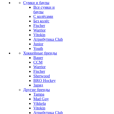
Сумки и баулы
Все сумки и
баулы
С колёсами
Без колёс
Fischer
Warrior
Vitokin
Атрибутика Club
Junior
Youth
Хоккейные бренды
Bauer
CCM
Warrior
Fischer
Sherwood
BRO Hockey
Заряд
Другие бренды
Tampa
Mad Guy
Vikkela
Vitokin
Атрибутика Club