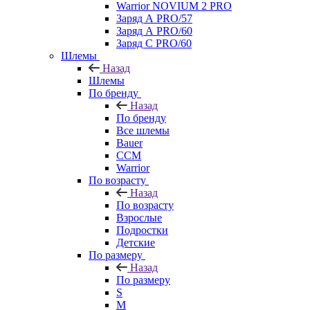
Warrior NOVIUM 2 PRO
Заряд А PRO/57
Заряд А PRO/60
Заряд С PRO/60
Шлемы
Назад
Шлемы
По бренду
Назад
По бренду
Все шлемы
Bauer
CCM
Warrior
По возрасту
Назад
По возрасту
Взрослые
Подростки
Детские
По размеру
Назад
По размеру
S
M