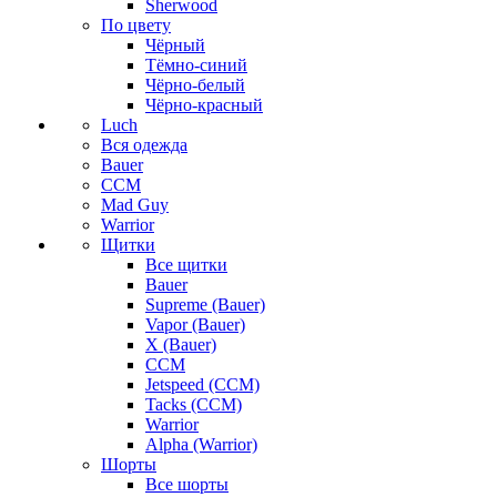
Sherwood
По цвету
Чёрный
Тёмно-синий
Чёрно-белый
Чёрно-красный
Luch
Вся одежда
Bauer
CCM
Mad Guy
Warrior
Щитки
Все щитки
Bauer
Supreme (Bauer)
Vapor (Bauer)
X (Bauer)
CCM
Jetspeed (CCM)
Tacks (CCM)
Warrior
Alpha (Warrior)
Шорты
Все шорты