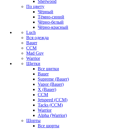
Sherwood
По цвету
Чёрный
Тёмно-синий
Чёрно-белый
Чёрно-красный
Luch
Вся одежда
Bauer
CCM
Mad Guy
Warrior
Щитки
Все щитки
Bauer
Supreme (Bauer)
Vapor (Bauer)
X (Bauer)
CCM
Jetspeed (CCM)
Tacks (CCM)
Warrior
Alpha (Warrior)
Шорты
Все шорты