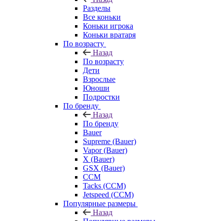
Разделы
Все коньки
Коньки игрока
Коньки вратаря
По возрасту
Назад
По возрасту
Дети
Взрослые
Юноши
Подростки
По бренду
Назад
По бренду
Bauer
Supreme (Bauer)
Vapor (Bauer)
X (Bauer)
GSX (Bauer)
CCM
Tacks (CCM)
Jetspeed (CCM)
Популярные размеры
Назад