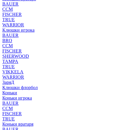
BAUER
CCM
FISCHER
TRUE
WARRIOR
Клюшки игрока
BAUER
BRO
CCM
FISCHER
SHERWOOD
TAMPA
TRUE
VIKKELA
WARRIOR
ЗаряД
Клюшки флорбол
Коньки
Коньки игрока
BAUER
CCM
FISCHER
TRUE
Коньки вратаря
BAUER