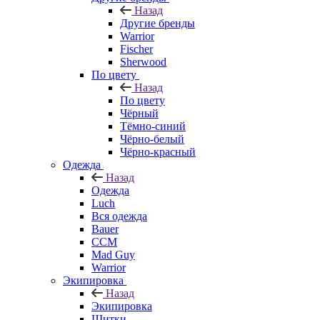
Назад
Другие бренды
Warrior
Fischer
Sherwood
По цвету
Назад
По цвету
Чёрный
Тёмно-синий
Чёрно-белый
Чёрно-красный
Одежда
Назад
Одежда
Luch
Вся одежда
Bauer
CCM
Mad Guy
Warrior
Экипировка
Назад
Экипировка
Щитки