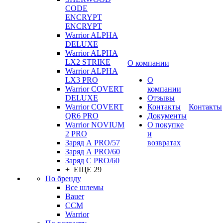
CODE
ENCRYPT
ENCRYPT
Warrior ALPHA
DELUXE
Warrior ALPHA
LX2 STRIKE
О компании
Warrior ALPHA
LX3 PRO
О
Warrior COVERT
компании
DELUXE
Отзывы
Warrior COVERT
Контакты
Контакты
QR6 PRO
Документы
Warrior NOVIUM
О покупке
2 PRO
и
Заряд А PRO/57
возвратах
Заряд А PRO/60
Заряд С PRO/60
+ ЕЩЕ 29
По бренду
Все шлемы
Bauer
CCM
Warrior