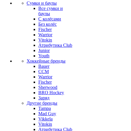
Сумки и баулы
Все сумки и
баулы
С колёсами
Без колёс
Fischer
Warrior
Vitokin
Атрибутика Club
Junior
Youth
Хоккейные бренды
Bauer
CCM
Warrior
Fischer
Sherwood
BRO Hockey
Заряд
Другие бренды
Tampa
Mad Guy
Vikkela
Vitokin
Атрибутика Club