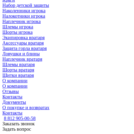
Набор детской защиты
Наколенники игрока
Налокотники игрока
Наплечник игрока
Шлемы игрока
Шорты игрока
Экипировка вратаря
Аксессуары вратаря
Защита горла вратаря
Ловушки и блины
Наплечник вратаря
Шлемы вратаря
Шорты вратаря
Щитки вратаря
О компании
О компании
Отзывы
Контакты
Документы
О покупке и возвратах
Контакты
8 812 905-00-58
Заказать звонок
Задать вопрос