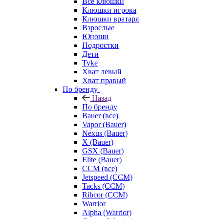
Все клюшки
Клюшки игрока
Клюшки вратаря
Взрослые
Юноши
Подростки
Дети
Tyke
Хват левый
Хват правый
По бренду
Назад
По бренду
Bauer (все)
Vapor (Bauer)
Nexus (Bauer)
X (Bauer)
GSX (Bauer)
Elite (Bauer)
CCM (все)
Jetspeed (CCM)
Tacks (CCM)
Ribcor (CCM)
Warrior
Alpha (Warrior)