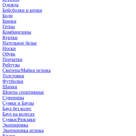
Одежда
Бейсболки и кепки
Боди
Брюки
Гетры
Комбинезоны
Куртки
Нательное белье
Носки
Обувь
Перчатки
Рейтузы
Свитера/Майки игрока
Толстовки
Футболки
Шапки
Шорты спортивные
Сувениры
Сумки и Баулы
Баул без колес
Баул на колесах
Сумки/Рюкзаки
Экипировка
Экипировка игрока
Краги