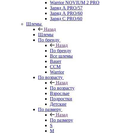
Warrior NOVIUM 2 PRO
Заряд А PRO/57
Заряд А PRO/60
Заряд С PRO/60
Шлемы
Назад
Шлемы
По бренду
Назад
По бренду
Все шлемы
Bauer
CCM
Warrior
По возрасту
Назад
По возрасту
Взрослые
Подростки
Детские
По размеру
Назад
По размеру
S
M