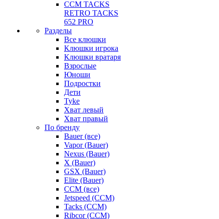
CCM TACKS
RETRO TACKS
652 PRO
Разделы
Все клюшки
Клюшки игрока
Клюшки вратаря
Взрослые
Юноши
Подростки
Дети
Tyke
Хват левый
Хват правый
По бренду
Bauer (все)
Vapor (Bauer)
Nexus (Bauer)
X (Bauer)
GSX (Bauer)
Elite (Bauer)
CCM (все)
Jetspeed (CCM)
Tacks (CCM)
Ribcor (CCM)