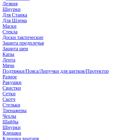
Лезвия
Шнурки
Для Станка
Для Шлема
Маски
Стекла
Доски тактические
Защита предплечья
Защита шеи
Капы
Лента
Мячи
Подтяжки/Пояса/Липучки для щитков/Протектор
Разное
Ракушки
Свистки
Сетки
Скотч
Стельки
Тренажеры
Чехлы
Шайбы
Шнурки
Клюшки
Клюшки вратаря