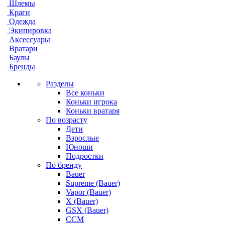
Шлемы
Краги
Одежда
Экипировка
Аксессуары
Вратари
Баулы
Бренды
Разделы
Все коньки
Коньки игрока
Коньки вратаря
По возрасту
Дети
Взрослые
Юноши
Подростки
По бренду
Bauer
Supreme (Bauer)
Vapor (Bauer)
X (Bauer)
GSX (Bauer)
CCM