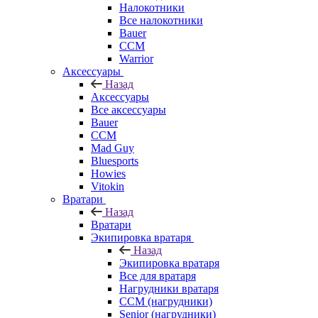
Налокотники
Все налокотники
Bauer
CCM
Warrior
Аксессуары
Назад
Аксессуары
Все аксессуары
Bauer
CCM
Mad Guy
Bluesports
Howies
Vitokin
Вратари
Назад
Вратари
Экипировка вратаря
Назад
Экипировка вратаря
Все для вратаря
Нагрудники вратаря
CCM (нагрудники)
Senior (нагрудники)