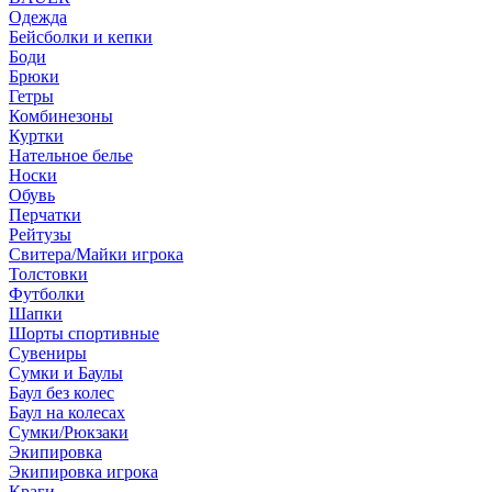
Одежда
Бейсболки и кепки
Боди
Брюки
Гетры
Комбинезоны
Куртки
Нательное белье
Носки
Обувь
Перчатки
Рейтузы
Свитера/Майки игрока
Толстовки
Футболки
Шапки
Шорты спортивные
Сувениры
Сумки и Баулы
Баул без колес
Баул на колесах
Сумки/Рюкзаки
Экипировка
Экипировка игрока
Краги