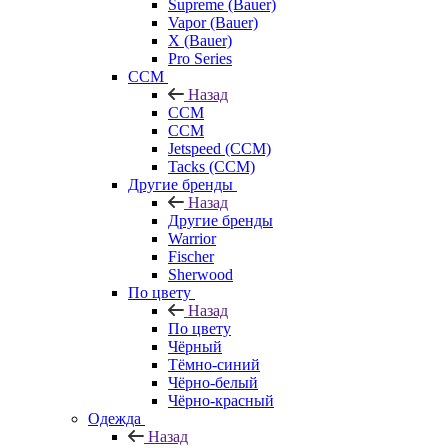
Supreme (Bauer)
Vapor (Bauer)
X (Bauer)
Pro Series
CCM
Назад
CCM
CCM
Jetspeed (CCM)
Tacks (CCM)
Другие бренды
Назад
Другие бренды
Warrior
Fischer
Sherwood
По цвету
Назад
По цвету
Чёрный
Тёмно-синий
Чёрно-белый
Чёрно-красный
Одежда
Назад