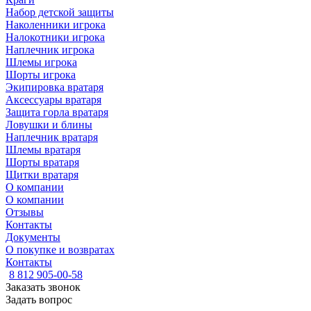
Набор детской защиты
Наколенники игрока
Налокотники игрока
Наплечник игрока
Шлемы игрока
Шорты игрока
Экипировка вратаря
Аксессуары вратаря
Защита горла вратаря
Ловушки и блины
Наплечник вратаря
Шлемы вратаря
Шорты вратаря
Щитки вратаря
О компании
О компании
Отзывы
Контакты
Документы
О покупке и возвратах
Контакты
8 812 905-00-58
Заказать звонок
Задать вопрос