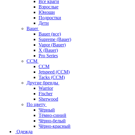
Все краги
Взрослые
Юноши
Подростки
Дети
Bauer
Bauer (все)
Supreme (Bauer)
Vapor (Bauer)
X (Bauer)
Pro Series
CCM
CCM
Jetspeed (CCM)
Tacks (CCM)
Другие бренды
Warrior
Fischer
Sherwood
По цвету
Чёрный
Тёмно-синий
Чёрно-белый
Чёрно-красный
Одежда