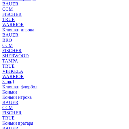
BAUER
CCM
FISCHER
TRUE
WARRIOR
Клюшки игрока
BAUER
BRO
CCM
FISCHER
SHERWOOD
TAMPA
TRUE
VIKKELA
WARRIOR
ЗаряД
Клюшки флорбол
Коньки
Коньки игрока
BAUER
CCM
FISCHER
TRUE
Коньки вратаря
BAUER