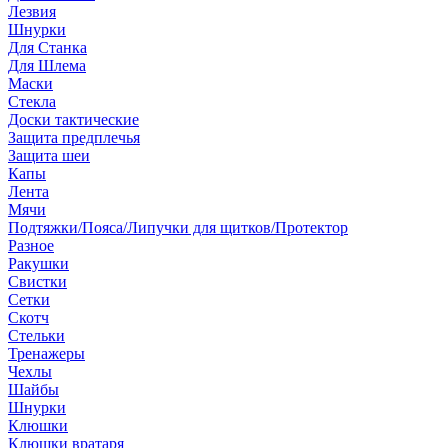
Лезвия
Шнурки
Для Станка
Для Шлема
Маски
Стекла
Доски тактические
Защита предплечья
Защита шеи
Капы
Лента
Мячи
Подтяжки/Пояса/Липучки для щитков/Протектор
Разное
Ракушки
Свистки
Сетки
Скотч
Стельки
Тренажеры
Чехлы
Шайбы
Шнурки
Клюшки
Клюшки вратаря