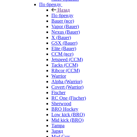
По бренду
Назад
По бренду
Bauer (все)
Vapor (Bauer)
Nexus (Bauer)
X (Bauer)
GSX (Bauer)
Elite (Bauer)
CCM (все)
Jetspeed (CCM)
Tacks (CCM)
Ribcor (CCM)
Warrior
Alpha (Warrior)
Covert (Warrior)
Fischer
RC One (Fischer)
Sherwood
BRO Hockey
Low kick (BRO)
Mid kick (BRO)
Tampa
Заряд
Mad Guy