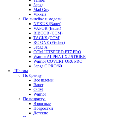
Tampa
Заряд
Mad Guy
Vikkela
По линейке и модели
NEXUS (Bauer)
VAPOR (Bauer)
RIBCOR (CCM)
TACKS (CCM)
RC ONE (Fischer)
Заряд А
CCM JETSPEED FT7 PRO
Warrior ALPHA LX2 STRIKE
Warrior COVERT QR6 PRO
Заряд С PRO/60
Шлемы
По бренду
Все шлемы
Bauer
CCM
Warrior
По возрасту
Взрослые
Подростки
Детские