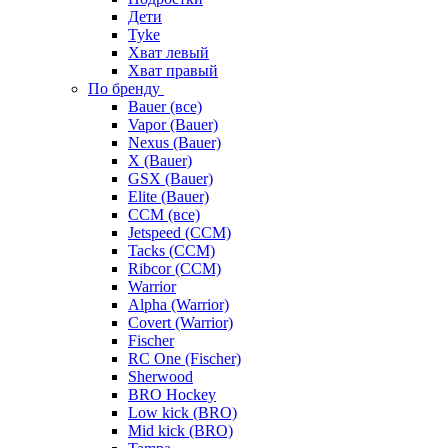
Дети
Tyke
Хват левый
Хват правый
По бренду
Bauer (все)
Vapor (Bauer)
Nexus (Bauer)
X (Bauer)
GSX (Bauer)
Elite (Bauer)
CCM (все)
Jetspeed (CCM)
Tacks (CCM)
Ribcor (CCM)
Warrior
Alpha (Warrior)
Covert (Warrior)
Fischer
RC One (Fischer)
Sherwood
BRO Hockey
Low kick (BRO)
Mid kick (BRO)