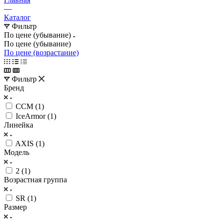
—
Каталог
Фильтр
По цене (убывание)
По цене (убывание)
По цене (возрастание)
Фильтр
Бренд
CCM (
1
)
IceArmor (
1
)
Линейка
AXIS (
1
)
Модель
2 (
1
)
Возрастная группа
SR (
1
)
Размер